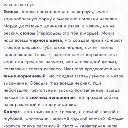
массивнее сук.
Голова
: Голова пропорциональна корпусу, имеет
клинообразную форму с умеренно широким черепом.
Морда достаточно длинная и узкая, с четким, но не
резким
стопом
(переходом ото лба к морде). Мочка
носа всегда
черного цвета
, что создает яркий контраст
с белой шерстью. Губы также черные, сухие, плотно
прилегающие. Глаза – одна из самых выразительных
черт: они среднего размера, миндалевидной формы,
поставлены слегка раскосо. Цвет глаз предпочтительно
темно-коричневый
, что придает взгляду умное и живое
выражение. Обводка глаз всегда черная. Уши
небольшие, треугольные, высоко поставленные, всегда
находятся в
стоячем положении
, что придает собаке
настороженный и энергичный вид.
Корпус
: Тело компактное, крепкое, с прямой спиной и
глубокой, достаточно широкой грудной клеткой. Формат
корпуса слегка растянутый. Хвост – характерная черта