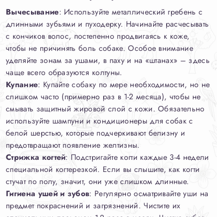
Вычесывание
: Используйте металлический гребень с
длинными зубьями и пуходерку. Начинайте расчесывать
с кончиков волос, постепенно продвигаясь к коже,
чтобы не причинять боль собаке. Особое внимание
уделяйте зонам за ушами, в паху и на «штанах» – здесь
чаще всего образуются колтуны.
Купание
: Купайте собаку по мере необходимости, но не
слишком часто (примерно раз в 1-2 месяца), чтобы не
смывать защитный жировой слой с кожи. Обязательно
используйте шампуни и кондиционеры для собак с
белой шерстью, которые подчеркивают белизну и
предотвращают появление желтизны.
Стрижка когтей
: Подстригайте когти каждые 3-4 недели
специальной когтерезкой. Если вы слышите, как когти
стучат по полу, значит, они уже слишком длинные.
Гигиена ушей и зубов
: Регулярно осматривайте уши на
предмет покраснений и загрязнений. Чистите их