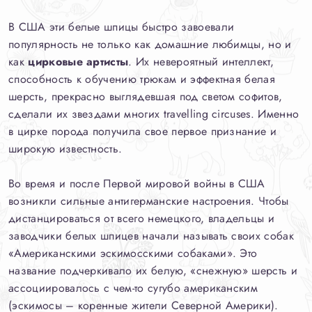
В США эти белые шпицы быстро завоевали
популярность не только как домашние любимцы, но и
как
цирковые артисты
. Их невероятный интеллект,
способность к обучению трюкам и эффектная белая
шерсть, прекрасно выглядевшая под светом софитов,
сделали их звездами многих travelling circuses. Именно
в цирке порода получила свое первое признание и
широкую известность.
Во время и после Первой мировой войны в США
возникли сильные антигерманские настроения. Чтобы
дистанцироваться от всего немецкого, владельцы и
заводчики белых шпицев начали называть своих собак
«Американскими эскимосскими собаками». Это
название подчеркивало их белую, «снежную» шерсть и
ассоциировалось с чем-то сугубо американским
(эскимосы – коренные жители Северной Америки).