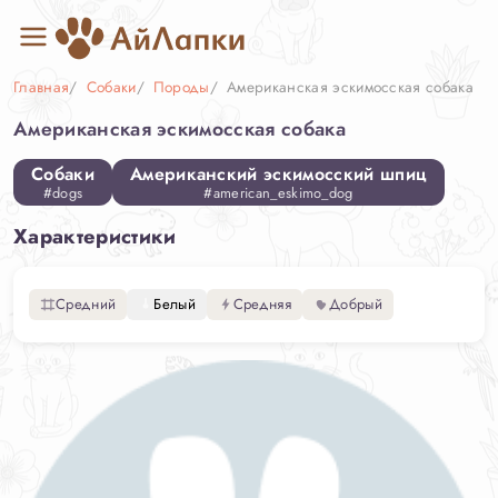
Главная
Собаки
Породы
Американская эскимосская собака
Американская эскимосская собака
Собаки
Американский эскимосский шпиц
#dogs
#american_eskimo_dog
Характеристики
Средний
Белый
Средняя
Добрый