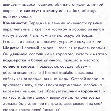
шпицев – высоко посажен, обильно опушен длинной
шерстью и
закинут на спину
или на бок, образуя
пышное кольцо.
Конечности
: Передние и задние конечности прямые,
параллельные, с крепким костяком и хорошо развитой
мускулатурой. Лапы компактные, округлой формы
(«кошачьи лапы») с толстыми, упругими подушечками.
Шерсть
: Шерстный покров – главная гордость породы.
Он
двойной
, состоящий из короткого, густого и мягкого
подшерстка
и более длинного, прямого и жесткого
остевого волоса
. Подшерсток создает объем и
обеспечивает excellent thermal insulation, защищая
собаку как от холода, так и от жары. Остевой волос не
прилегает к телу, а стоит почти вертикально, особенно
выражено на шее, где образует пышный
«воротник»
, и
на хвосте. Длина шерсти варьируется, но она всегда
должна быть длиннее на груди, шее, хвосте и задней
стороне конечностей («штаны»).