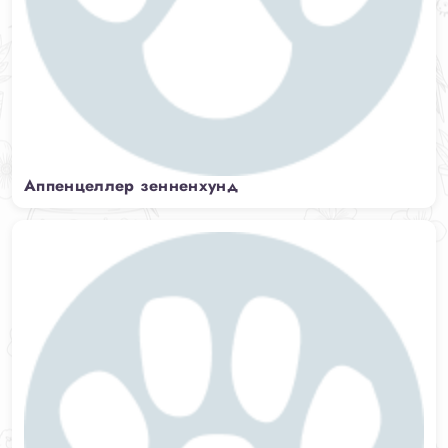
Аппенцеллер зенненхунд