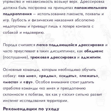
упрямство и независимость возьмут верх. Дрессировка
должна быть построена на принципах
положительного
подкрепления
– использование лакомств, похвалы и
игр. Грубость и физические наказания абсолютно
недопустимы и приведут лишь к потере контакта с
собакой и недоверию.
Порода считается
легко поддающейся дрессировке
и
часто преуспевает в таких дисциплинах, как
обидиенс
(послушание),
трюковая дрессировка
и
аджилити
.
Основные команды, которым необходимо обучить
собаку:
«ко мне»
,
«рядом»
,
«сидеть»
,
«лежать»
,
«место»
и
«фу»
. Особое внимание стоит уделить
отработке команды «ко мне» и преодолению
склонности к побегам, так как у «эски» сильно развит
инстинкт исследования территории.
Рекомендации по уходу