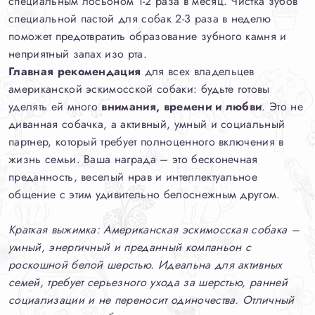
специальным лосьоном 1-2 раза в месяц. Чистка зубов
специальной пастой для собак 2-3 раза в неделю
поможет предотвратить образование зубного камня и
неприятный запах изо рта.
Главная рекомендация
для всех владельцев
американской эскимосской собаки: будьте готовы
уделять ей много
внимания, времени и любви
. Это не
диванная собачка, а активный, умный и социальный
партнер, который требует полноценного включения в
жизнь семьи. Ваша награда – это бесконечная
преданность, веселый нрав и интеллектуальное
общение с этим удивительно белоснежным другом.
Краткая выжимка: Американская эскимосская собака –
умный, энергичный и преданный компаньон с
роскошной белой шерстью. Идеальна для активных
семей, требует серьезного ухода за шерстью, ранней
социализации и не переносит одиночества. Отличный