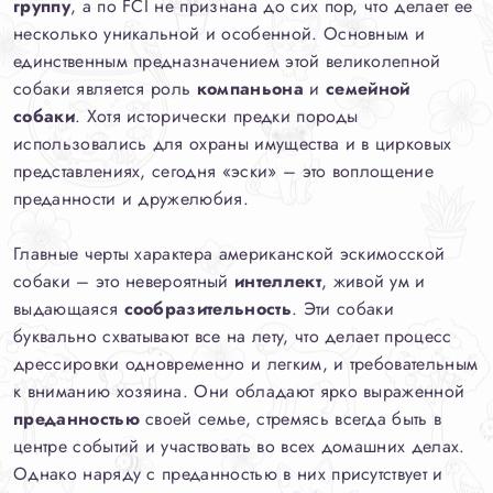
группу
, а по FCI не признана до сих пор, что делает ее
несколько уникальной и особенной. Основным и
единственным предназначением этой великолепной
собаки является роль
компаньона
и
семейной
собаки
. Хотя исторически предки породы
использовались для охраны имущества и в цирковых
представлениях, сегодня «эски» – это воплощение
преданности и дружелюбия.
Главные черты характера американской эскимосской
собаки – это невероятный
интеллект
, живой ум и
выдающаяся
сообразительность
. Эти собаки
буквально схватывают все на лету, что делает процесс
дрессировки одновременно и легким, и требовательным
к вниманию хозяина. Они обладают ярко выраженной
преданностью
своей семье, стремясь всегда быть в
центре событий и участвовать во всех домашних делах.
Однако наряду с преданностью в них присутствует и