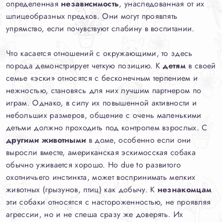
определенная
независимость
, унаследованная от их
шпицеобразных предков. Они могут проявлять
упрямство, если почувствуют слабину в воспитании.
Что касается отношений с окружающими, то здесь
порода демонстрирует четкую позицию. К
детям
в своей
семье «эски» относятся с бесконечным терпением и
нежностью, становясь для них лучшим партнером по
играм. Однако, в силу их повышенной активности и
небольших размеров, общение с очень маленькими
детьми должно проходить под контролем взрослых. С
другими животными
в доме, особенно если они
выросли вместе, американская эскимосская собака
обычно уживается хорошо. Но due to развитого
охотничьего инстинкта, может воспринимать мелких
животных (грызунов, птиц) как добычу. К
незнакомцам
эти собаки относятся с настороженностью, не проявляя
агрессии, но и не спеша сразу же доверять. Их