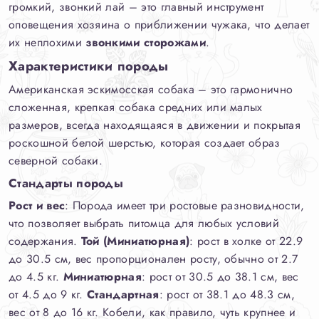
громкий, звонкий лай – это главный инструмент
оповещения хозяина о приближении чужака, что делает
их неплохими
звонкими сторожами
.
Характеристики породы
Американская эскимосская собака – это гармонично
сложенная, крепкая собака средних или малых
размеров, всегда находящаяся в движении и покрытая
роскошной белой шерстью, которая создает образ
северной собаки.
Стандарты породы
Рост и вес
: Порода имеет три ростовые разновидности,
что позволяет выбрать питомца для любых условий
содержания.
Той (Миниатюрная)
: рост в холке от 22.9
до 30.5 см, вес пропорционален росту, обычно от 2.7
до 4.5 кг.
Миниатюрная
: рост от 30.5 до 38.1 см, вес
от 4.5 до 9 кг.
Стандартная
: рост от 38.1 до 48.3 см,
вес от 8 до 16 кг. Кобели, как правило, чуть крупнее и