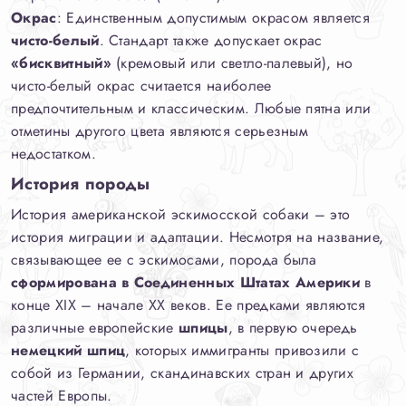
Окрас
: Единственным допустимым окрасом является
чисто-белый
. Стандарт также допускает окрас
«бисквитный»
(кремовый или светло-палевый), но
чисто-белый окрас считается наиболее
предпочтительным и классическим. Любые пятна или
отметины другого цвета являются серьезным
недостатком.
История породы
История американской эскимосской собаки – это
история миграции и адаптации. Несмотря на название,
связывающее ее с эскимосами, порода была
сформирована в Соединенных Штатах Америки
в
конце XIX – начале XX веков. Ее предками являются
различные европейские
шпицы
, в первую очередь
немецкий шпиц
, которых иммигранты привозили с
собой из Германии, скандинавских стран и других
частей Европы.