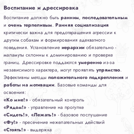
Воспитание и дрессировка
Воспитание должно быть
ранним
,
последовательным
и
очень терпеливым
.
Ранняя социализация
критически важна для предотвращения агрессии к
другим собакам и формирования адекватного
поведения. Установление
иерархии
обязательно -
маламуты склонны к доминированию и проверке
границ. Дрессировке поддаются
умеренно
из-за
независимого характера, могут проявлять
упрямство
.
Эффективны методы
положительного подкрепления
и
работы на мотивации
. Базовые команды для
освоения:
«Ко мне!»
- обязательный контроль
«Рядом!»
- управление на прогулке
«Сидеть!»
,
«Лежать!»
- базовое послушание
«Фу!»
- пресечение нежелательных действий
«Стоять!»
- выдержка