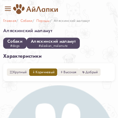
Главная
Собаки
Породы
Аляскинский маламут
Аляскинский маламут
Собаки
Аляскинский маламут
#dogs
#alaskan_malamute
Характеристики
Крупный
Коричневый
Высокая
Добрый