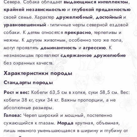
Севера. Собака обладает
выдающимся интеллектом
,
крайней независимостью
и
глубокой преданностью
своей семье. Характер
дружелюбный
,
достойный
и
уравновешенный
- типичные черты северной ездовой
собаки. К детям относятся
прекрасно
, терпеливы и
нежны. К другим животным, особенно того же пола,
могут проявлять
доминантность
и
агрессию
. К
незнакомцам проявляют
сдержанное дружелюбие
без охранных качеств.
Характеристики породы
Стандарты породы
Рост и вес:
Кобели 63,5 см в холке, суки 58,5 см. Вес:
кобели 38 кг, суки 34 кг. Важны пропорции, а не
абсолютные размеры.
Голова:
Череп широкий и мощный, постепенно
сужающийся к глазам.
Морда
крупная, объемная,
лишь немного уменьшающаяся в ширину и глубину от