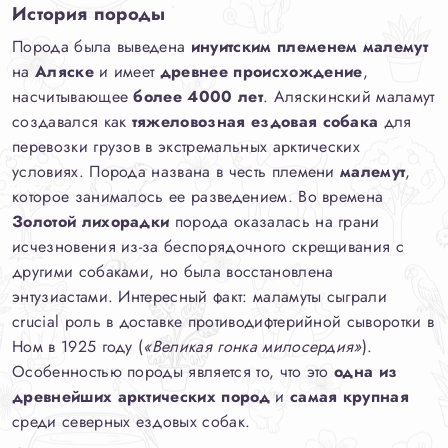
История породы
Порода была выведена
инуитским племенем малемут
на
Аляске
и имеет
древнее происхождение
,
насчитывающее
более 4000 лет
. Аляскинский маламут
создавался как
тяжеловозная ездовая собака
для
перевозки грузов в экстремальных арктических
условиях. Порода названа в честь племени
малемут
,
которое занималось ее разведением. Во времена
Золотой лихорадки
порода оказалась на грани
исчезновения из-за беспорядочного скрещивания с
другими собаками, но была восстановлена
энтузиастами. Интересный факт: маламуты сыграли
crucial роль в доставке противодифтерийной сыворотки в
Ном в 1925 году (
«Великая гонка милосердия»
).
Особенностью породы является то, что это
одна из
древнейших арктических пород
и
самая крупная
среди северных ездовых собак.