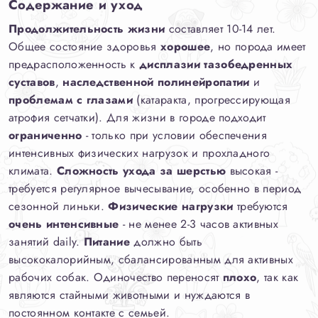
Содержание и уход
Продолжительность жизни
составляет 10-14 лет.
Общее состояние здоровья
хорошее
, но порода имеет
предрасположенность к
дисплазии тазобедренных
суставов
,
наследственной полинейропатии
и
проблемам с глазами
(катаракта, прогрессирующая
атрофия сетчатки). Для жизни в городе подходит
ограниченно
- только при условии обеспечения
интенсивных физических нагрузок и прохладного
климата.
Сложность ухода за шерстью
высокая -
требуется регулярное вычесывание, особенно в период
сезонной линьки.
Физические нагрузки
требуются
очень интенсивные
- не менее 2-3 часов активных
занятий daily.
Питание
должно быть
высококалорийным, сбалансированным для активных
рабочих собак. Одиночество переносят
плохо
, так как
являются стайными животными и нуждаются в
постоянном контакте с семьей.