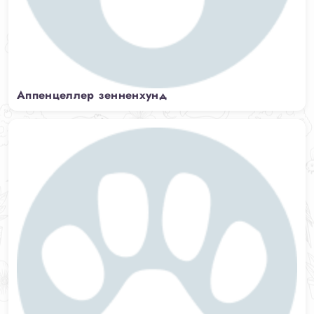
Аппенцеллер зенненхунд