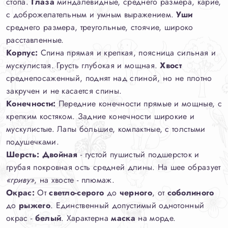
стопа.
Глаза
миндалевидные, среднего размера, карие,
с доброжелательным и умным выражением.
Уши
среднего размера, треугольные, стоячие, широко
расставленные.
Корпус:
Спина прямая и крепкая, поясница сильная и
мускулистая. Грусть глубокая и мощная.
Хвост
среднепосаженный, поднят над спиной, но не плотно
закручен и не касается спины.
Конечности:
Передние конечности прямые и мощные, с
крепким костяком. Задние конечности широкие и
мускулистые. Лапы большие, компактные, с толстыми
подушечками.
Шерсть:
Двойная
- густой пушистый подшерсток и
грубая покровная ость средней длины. На шее образует
«гриву»
, на хвосте - плюмаж.
Окрас:
От
светло-серого
до
черного
, от
соболиного
до
рыжего
. Единственный допустимый однотонный
окрас -
белый
. Характерна
маска
на морде.