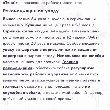
«Тяни!»
- направление рабочих инстинктов
Рекомендации по уходу
Вычесывание
3-4 раза в неделю, в период линьки -
ежедневно.
Купание
не чаще 1 раза в 2-3 месяца.
Стрижка когтей
каждые 3-4 недели. Гигиена
ушей
-
регулярный осмотр и чистка раз в 1-2 недели.
Зубы
требуют чистки 2-3 раза в неделю. Особое внимание -
уходу за шерстью в период линьки
и
защите от
перегрева
в жаркую погоду.
Использование шлейки
вместо ошейника для прогулок.
Главная
рекомендация
- обеспечить собаке
регулярную
возможность работать в упряжке
или заниматься
вейтпуллингом, а также установить
четкие правила и
границы
с самого начала, понимая, что это
не
служебная собака
, а независимый рабочий партнер,
требующий уважения к своей природе.