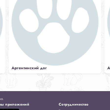
Аргентинский дог
А
но.
ны приложений
Сотрудничество