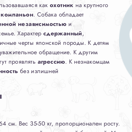
ользовавшаяся как
охотник
на крупного
и
компаньон
. Собака обладает
нной независимостью
и
семье. Характер
сдержанный
,
пичные черты японской породы. К детям
 уважительное обращение. К другим
гут проявлять
агрессию
. К незнакомцам
нность
без излишней
ы
64 см. Вес 35-50 кг, пропорционален росту.