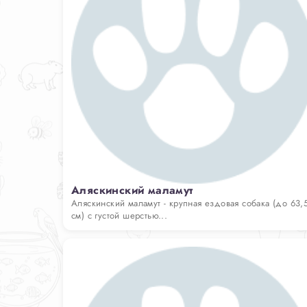
Аляскинский маламут
Аляскинский маламут - крупная ездовая собака (до 63,
см) с густой шерстью...