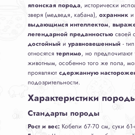
японская порода
, исторически исп
зверя (медведя, кабана),
охранник
выдающимся интеллектом
,
выраже
легендарной преданностью
своей 
достойный
и
уравновешенный
- ти
относятся
терпимо
, но предпочитают
животным, особенно того же пола, мо
проявляют
сдержанную настороже
подозрительности.
Характеристики пород
Стандарты породы
Рост и вес:
Кобели 67-70 см, суки 61-