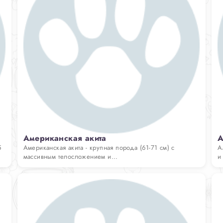
Американская акита
А
5
Американская акита - крупная порода (61-71 см) с
А
массивным телосложением и...
и