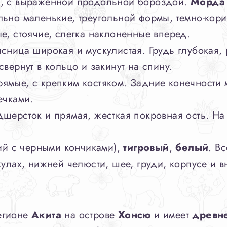
, с выраженной продольной бороздой.
Морда
льно маленькие, треугольной формы, темно-кор
ые, стоячие, слегка наклоненные вперед.
сница широкая и мускулистая. Грудь глубокая,
вернут в кольцо и закинут на спину.
ямые, с крепким костяком. Задние конечности
ечками.
дшерсток и прямая, жесткая покровная ость. На
й с черными кончиками),
тигровый
,
белый
. В
улах, нижней челюсти, шее, груди, корпусе и в
егионе
Акита
на острове
Хонсю
и имеет
древн