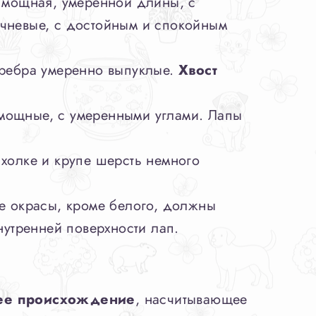
мощная, умеренной длины, с
ичневые, с достойным и спокойным
 ребра умеренно выпуклые.
Хвост
 мощные, с умеренными углами. Лапы
 холке и крупе шерсть немного
се окрасы, кроме белого, должны
нутренней поверхности лап.
ее происхождение
, насчитывающее