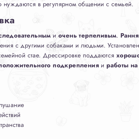
но нуждаются в регулярном общении с семьей.
вка
следовательным
и
очень терпеливым
.
Рання
ения с другими собаками и людьми. Установле
 семейной стае. Дрессировке поддаются
хорош
положительного подкрепления
и
работы на
слушание
ействий
транства