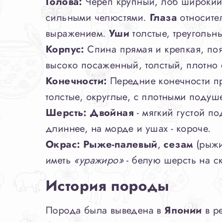
Голова:
Череп крупный, лоб широкий
сильными челюстями.
Глаза
относите
выражением.
Уши
толстые, треугольн
Корпус:
Спина прямая и крепкая, поя
высоко посаженный, толстый, плотно с
Конечности:
Передние конечности пр
толстые, округлые, с плотными подуш
Шерсть:
Двойная
- мягкий густой по
длиннее, на морде и ушах - короче.
Окрас:
Рыже-палевый
,
сезам
(рыжи
иметь
«уражиро»
- белую шерсть на ск
История породы
Порода была выведена в
Японии
в р