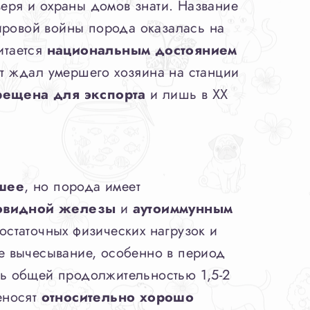
веря и охраны домов знати. Название
ировой войны порода оказалась на
итается
национальным достоянием
ет ждал умершего хозяина на станции
рещена для экспорта
и лишь в XX
шее
, но порода имеет
овидной железы
и
аутоиммунным
остаточных физических нагрузок и
ое вычесывание, особенно в период
ень общей продолжительностью 1,5-2
еносят
относительно хорошо