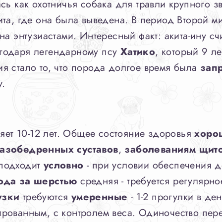
ась как охотничья собака для травли крупного з
та, где она была выведена. В период Второй м
на энтузиастами. Интересный факт: акита-ину сч
годаря легендарному псу
Хатико
, который 9 л
я стало то, что порода долгое время была
зап
у.
яет 10-12 лет. Общее состояние здоровья
хоро
тазобедренных суставов
,
заболеваниям щит
 подходит
условно
- при условии обеспечения д
ода за шерстью
средняя - требуется регулярн
узки
требуются
умеренные
- 1-2 прогулки в д
рованным, с контролем веса. Одиночество пер