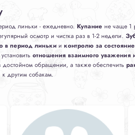
у
период линьки - ежедневно.
Купание
не чаще 1 
егулярный осмотр и чистка раз в 1-2 недели.
Зу
ю в период линьки
и
контролю за состояни
 установить
отношения взаимного уважения 
 в достойном обращении, а также обеспечить
ра
 к другим собакам.