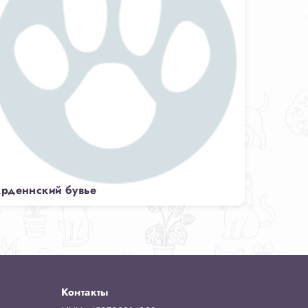
рденнский бувье
Контакты