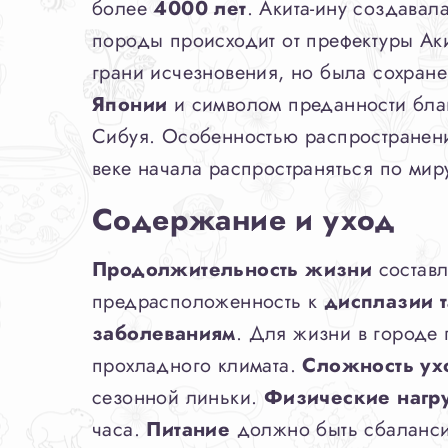
более
4000 лет
. Акита-ину создавал
породы происходит от префектуры Аки
грани исчезновения, но была сохране
Японии
и символом преданности бла
Сибуя. Особенностью распространени
веке начала распространяться по мир
Содержание и уход
Продолжительность жизни
составл
предрасположенность к
дисплазии 
заболеваниям
. Для жизни в городе
прохладного климата.
Сложность ух
сезонной линьки.
Физические нагр
часа.
Питание
должно быть сбаланси