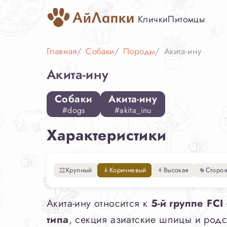
Клички
Питомцы
Главная
Собаки
Породы
Акита-ину
Акита-ину
Собаки
Акита-ину
#dogs
#akita_inu
Характеристики
Крупный
Коричневый
Высокая
Сторо
Акита-ину относится к
5-й группе FCI
типа
, секция азиатские шпицы и род