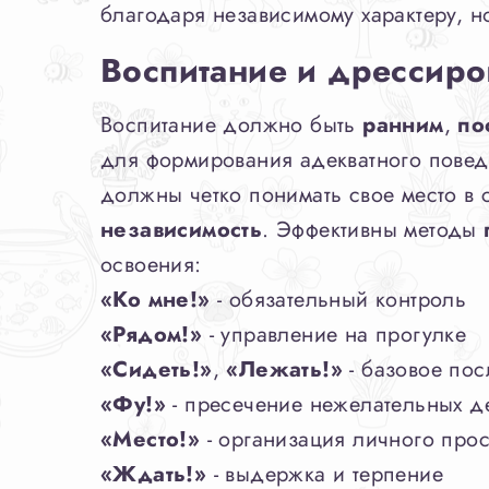
благодаря независимому характеру, 
Воспитание и дрессиро
Воспитание должно быть
ранним
,
по
для формирования адекватного повед
должны четко понимать свое место в
независимость
. Эффективны методы
освоения:
«Ко мне!»
- обязательный контроль
«Рядом!»
- управление на прогулке
«Сидеть!»
,
«Лежать!»
- базовое по
«Фу!»
- пресечение нежелательных д
«Место!»
- организация личного прос
«Ждать!»
- выдержка и терпение