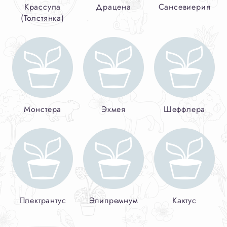
Крассула
Драцена
Сансевиерия
(Толстянка)
Монстера
Эхмея
Шеффлера
Плектрантус
Эпипремнум
Кактус