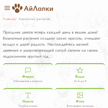
Главная
Комнатные растения
Праздник цветов теперь каждый день в вашем доме!
Комнатные растения
Комнатные растения создают оазис красоты, очищают
воздух и дарят радость. Наслаждайтесь магией
цветения и умиротворяющей силой зелени на своем
подоконнике круглый год.
Форум
Виды
Обсуждения и вопросы
От А до Я
Имена
Фото
Подбор кличек
Фотографии питомцев