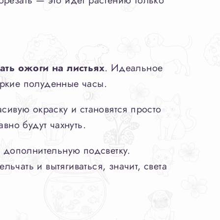
брезать — это идет растению только
ать ожоги на листьях
. Идеальное
аркие полуденные часы.
асивую окраску и становятся просто
вно будут чахнуть.
ь дополнительную подсветку.
ьчать и вытягиваться, значит, света