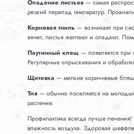
Опадение листьев
— самая распрост
резкий перепад температур. Проанали
Корневая гниль
— возникает при сис
вянет, листья желтеют и опадают. По
Паутинный клещ
— появляется при 
Регулярные опрыскивания и обработки
Щитовка
— мелкие коричневые бляшк
Тля
— обычно поселяется на молодых 
растение.
Профилактика всегда лучше лечения! 
влажность воздуха. Здоровая шеффле