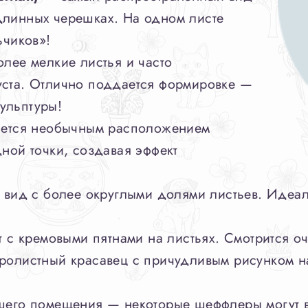
длинных черешках. На одном листе
ьчиков»!
лее мелкие листья и часто
уста. Отлично поддается формировке —
ульптуры!
ется необычным расположением
дной точки, создавая эффект
вид с более округлыми долями листьев. Идеа
 с кремовыми пятнами на листьях. Смотрится о
олистный красавец с причудливым рисунком н
ашего помещения — некоторые шеффлеры могут в