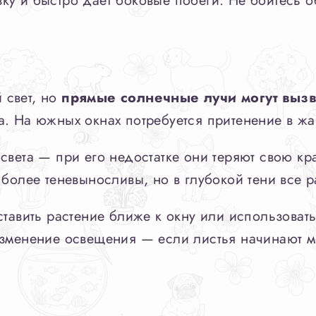
у и быстро дает боковые побеги. Не бойтесь о
 свет, но
прямые солнечные лучи могут вызв
а. На южных окнах потребуется притенение в ж
света — при его недостатке они теряют свою кр
более теневыносливы, но в глубокой тени все ра
ставить растение ближе к окну или использоват
зменение освещения — если листья начинают мел