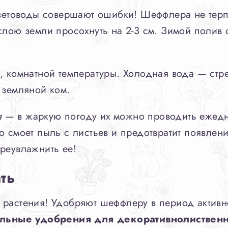
 цветоводы совершают ошибки! Шеффлера не тер
 слою земли просохнуть на 2-3 см. Зимой полив
, комнатной температуры. Холодная вода — стр
 земляной ком.
я
— в жаркую погоду их можно проводить ежедн
 смоет пыль с листьев и предотвратит появлени
реувлажнить ее!
ть
растения! Удобряют шеффлеру в период активно
льные удобрения для декоративнолиственн