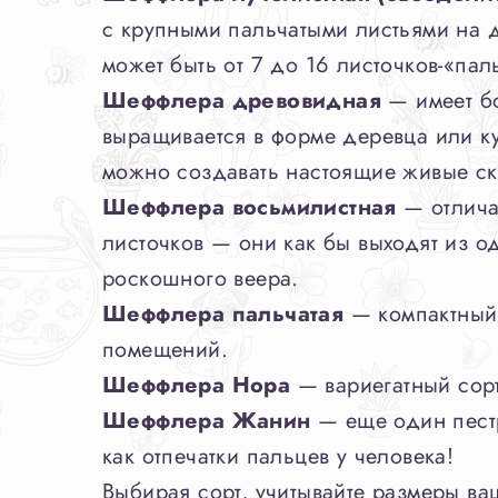
с крупными пальчатыми листьями на 
может быть от 7 до 16 листочков-«пал
Шеффлера древовидная
— имеет бо
выращивается в форме деревца или к
можно создавать настоящие живые ск
Шеффлера восьмилистная
— отлича
листочков — они как бы выходят из о
роскошного веера.
Шеффлера пальчатая
— компактный 
помещений.
Шеффлера Нора
— вариегатный сорт
Шеффлера Жанин
— еще один пестр
как отпечатки пальцев у человека!
Выбирая сорт, учитывайте размеры в