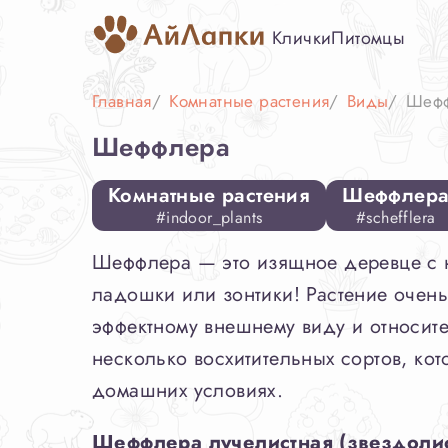
Клички
Питомцы
Главная
Комнатные растения
Виды
Шеф
Шеффлера
Комнатные растения
Шеффлер
#indoor_plants
#schefflera
Шеффлера — это изящное деревце с
ладошки или зонтики! Растение очен
эффектному внешнему виду и относите
несколько восхитительных сортов, кот
домашних условиях.
Шеффлера лучелистная (звездолис