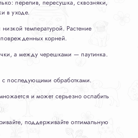
ько: перелив, пересушка, сквозняки,
и в уходе.
 низкой температурой. Растение
м поврежденных корней.
чки, а между черешками — паутинка.
и с последующими обработками.
множается и может серьезно ослабить
тривайте, поддерживайте оптимальную