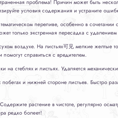
раненная проблема! Причин может быть нескол
зируйте условия содержания и устраните ошибк
тематическом переливе, особенно в сочетании с
может только экстренная пересадка с удаление
сухом воздухе. На листьях可见 мелкие желтые то
 помогут справиться с вредителем.
и на стеблях и листьях. Удаляется механическ
побегах и нижней стороне листьев. Быстро раз
Содержите растение в чистоте, регулярно осма
ра редко болеет!