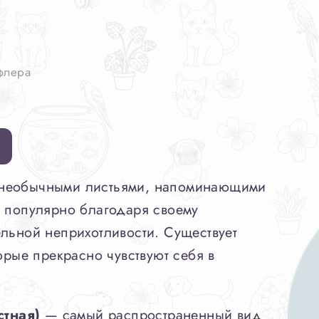
флера
а
 необычными листьями, напоминающими
ь популярно благодаря своему
льной неприхотливости. Существует
орые прекрасно чувствуют себя в
тная)
— самый распространенный вид