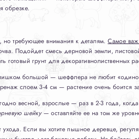
я обрезке.
, но требующее внимания к деталям.
Самое важ
чва. Подойдет смесь дерновой земли, листовой
ть готовый грунт для декоративнолиственных ра
слишком большой — шеффлера не любит «одиноч
ренаж слоем 3-4 см — растение очень боится за
дно весной, взрослые — раз в 2-3 года, когда
корневую шейку
— оставляйте ее на том же уровн
ухода. Если вы хотите пышное деревце, регул