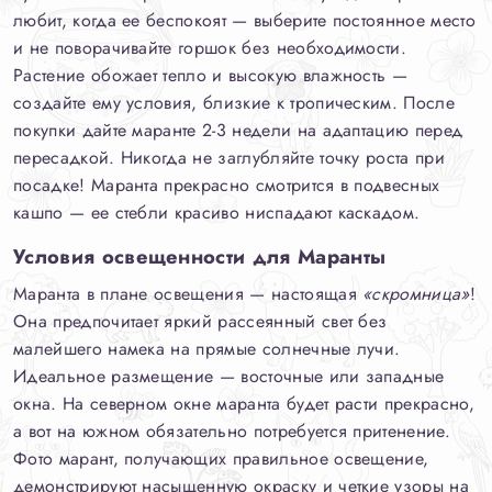
любит, когда ее беспокоят — выберите постоянное место
и не поворачивайте горшок без необходимости.
Растение обожает тепло и высокую влажность —
создайте ему условия, близкие к тропическим. После
покупки дайте маранте 2-3 недели на адаптацию перед
пересадкой. Никогда не заглубляйте точку роста при
посадке! Маранта прекрасно смотрится в подвесных
кашпо — ее стебли красиво ниспадают каскадом.
Условия освещенности для Маранты
Маранта в плане освещения — настоящая
«скромница»
!
Она предпочитает яркий рассеянный свет без
малейшего намека на прямые солнечные лучи.
Идеальное размещение — восточные или западные
окна. На северном окне маранта будет расти прекрасно,
а вот на южном обязательно потребуется притенение.
Фото марант, получающих правильное освещение,
демонстрируют насыщенную окраску и четкие узоры на