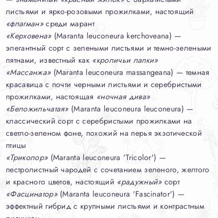
листьями и ярко-розовыми прожилками, настоящий
«флагман»
среди марант
«Керховена»
(Maranta leuconeura kerchoveana) —
элегантный сорт с зелеными листьями и темно-зелеными
пятнами, известный как
«кроличьи лапки»
«Массанжа»
(Maranta leuconeura massangeana) — темная
красавица с почти черными листьями и серебристыми
прожилками, настоящая
«ночная дива»
«Беложильчатая»
(Maranta leuconeura leuconeura) —
классический сорт с серебристыми прожилками на
светло-зеленом фоне, похожий на перья экзотической
птицы
«Триколор»
(Maranta leuconeura 'Tricolor') —
пестролистный чародей с сочетанием зеленого, желтого
и красного цветов, настоящий
«радужный»
сорт
«Фасцинатор»
(Maranta leuconeura 'Fascinator') —
эффектный гибрид с крупными листьями и контрастным