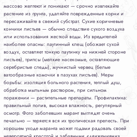
массово желтеют и поникают — срочно извлекайте
растение из грунта, удаляйте поврежденные корни и
пересаживайте в свежий субстрат. Сухие коричневые
кончики листьев — обычно следствие сухого воздуха
или использования жесткой воды. Из вредителей
наиболее опасны: паутинный клещ (обожает сухой
воздух, оставляет тонкую паутинку на нижней стороне
листьев), трипсы (мелкие насекомые, оставляющие
серебристые следы), мучнистый червец (белые
ватообразные комочки в пазухах листьев). Меры
борьбы: изоляция больного растения, теплый душ,
обработка мыльным раствором, при сильном
поражении — растительные препараты. Профилактика:
правильный полив, высокая влажность, регулярный
осмотр. Фото заболевших марант выглядят очень
печально — теряется вся их тропическая прелесть. При
хорошем уходе маранта может годами радовать своей
невероятной красотой и забавными
«движениями»