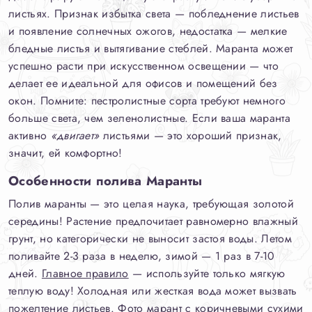
листьях. Признак избытка света — побледнение листьев
и появление солнечных ожогов, недостатка — мелкие
бледные листья и вытягивание стеблей. Маранта может
успешно расти при искусственном освещении — что
делает ее идеальной для офисов и помещений без
окон. Помните: пестролистные сорта требуют немного
больше света, чем зеленолистные. Если ваша маранта
активно
«двигает»
листьями — это хороший признак,
значит, ей комфортно!
Особенности полива Маранты
Полив маранты — это целая наука, требующая золотой
середины! Растение предпочитает равномерно влажный
грунт, но категорически не выносит застоя воды. Летом
поливайте 2-3 раза в неделю, зимой — 1 раз в 7-10
дней.
Главное правило
— используйте только мягкую
теплую воду! Холодная или жесткая вода может вызвать
пожелтение листьев. Фото марант с коричневыми сухими