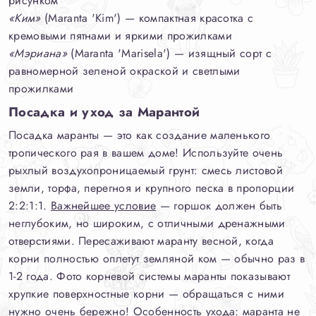
рисунком
«Ким»
(Maranta 'Kim') — компактная красотка с
кремовыми пятнами и яркими прожилками
«Мэриана»
(Maranta 'Marisela') — изящный сорт с
равномерной зеленой окраской и светлыми
прожилками
Посадка и уход за Марантой
Посадка маранты — это как создание маленького
тропического рая в вашем доме! Используйте очень
рыхлый воздухопроницаемый грунт: смесь листовой
земли, торфа, перегноя и крупного песка в пропорции
2:2:1:1.
Важнейшее условие
— горшок должен быть
неглубоким, но широким, с отличными дренажными
отверстиями. Пересаживают маранту весной, когда
корни полностью оплетут земляной ком — обычно раз в
1-2 года. Фото корневой системы маранты показывают
хрупкие поверхностные корни — обращаться с ними
нужно очень бережно! Особенность ухода: маранта не