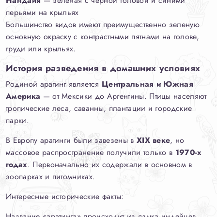
Нандайя
— зеленая с черной головой и синими
перьями на крыльях
Большинство видов имеют преимущественно зеленую
основную окраску с контрастными пятнами на голове,
груди или крыльях.
История разведения в домашних условиях
Родиной аратинг является
Центральная и Южная
Америка
— от Мексики до Аргентины. Птицы населяют
тропические леса, саванны, плантации и городские
парки.
В Европу аратинги были завезены в
XIX веке
, но
массовое распространение получили только в
1970-х
годах
. Первоначально их содержали в основном в
зоопарках и питомниках.
Интересные исторические факты:
Название «аратинга» происходит из языка индейцев