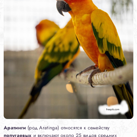
Аратинги
(род Aratinga) относятся к семейству
попугаевых
и включают около 25 видов средних