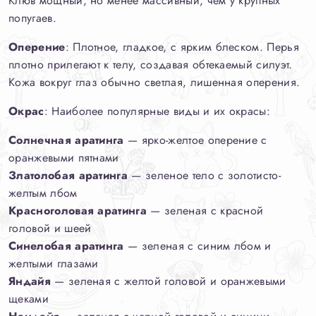
Клюв мощный, но менее массивный, чем у крупных
попугаев.
Оперение
: Плотное, гладкое, с ярким блеском. Перья
плотно прилегают к телу, создавая обтекаемый силуэт.
Кожа вокруг глаз обычно светлая, лишенная оперения.
Окрас
: Наиболее популярные виды и их окрасы:
Солнечная аратинга
— ярко-желтое оперение с
оранжевыми пятнами
Златолобая аратинга
— зеленое тело с золотисто-
желтым лбом
Красноголовая аратинга
— зеленая с красной
головой и шеей
Синелобая аратинга
— зеленая с синим лбом и
желтыми глазами
Яндайя
— зеленая с желтой головой и оранжевыми
щеками