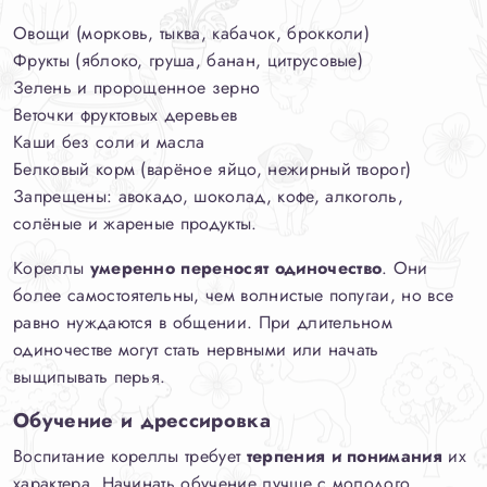
Овощи (морковь, тыква, кабачок, брокколи)
Фрукты (яблоко, груша, банан, цитрусовые)
Зелень и пророщенное зерно
Веточки фруктовых деревьев
Каши без соли и масла
Белковый корм (варёное яйцо, нежирный творог)
Запрещены: авокадо, шоколад, кофе, алкоголь,
солёные и жареные продукты.
Кореллы
умеренно переносят одиночество
. Они
более самостоятельны, чем волнистые попугаи, но все
равно нуждаются в общении. При длительном
одиночестве могут стать нервными или начать
выщипывать перья.
Обучение и дрессировка
Воспитание кореллы требует
терпения и понимания
их
характера. Начинать обучение лучше с молодого