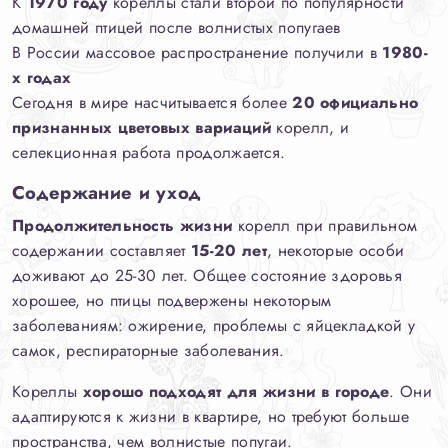
К
1970 году
кореллы стали второй по популярности
домашней птицей после волнистых попугаев
В России массовое распространение получили в
1980-
х годах
Сегодня в мире насчитывается более
20 официально
признанных цветовых вариаций
корелл, и
селекционная работа продолжается.
Содержание и уход
Продолжительность жизни
корелл при правильном
содержании составляет
15-20 лет
, некоторые особи
доживают до 25-30 лет. Общее состояние здоровья
хорошее, но птицы подвержены некоторым
заболеваниям: ожирение, проблемы с яйцекладкой у
самок, респираторные заболевания.
Кореллы
хорошо подходят для жизни в городе
. Они
адаптируются к жизни в квартире, но требуют больше
пространства, чем волнистые попугаи.