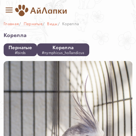
Главная
Пернатые
Виды
Корелла
Корелла
Пернатые
Корелла
#birds
#nymphicus_hollandicus