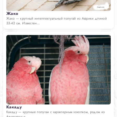
Жако
Жако — крупный интеллектуальный попугай из Африки длиной
33-42 см. Известен...
Какаду
Какаду — крупные попугаи с характерным хохолком, родом из
Австралии и...