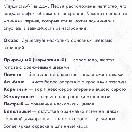
\"пушистым\" видом. Перья расположены неплотно, что
создает эффект объемного оперения. Хохолок состоит из
длинных перьев, которые птица может поднимать и
опускать в зависимости от настроения.
Окрас
: Существует несколько основных цветовых
вариаций:
Природный (нормальный)
— серое тело, желтая
голова с оранжевыми щеками
Лютино
— бело-желтое оперение с красными глазами
Альбино
— чисто-белое оперение с красными глазами
Коричный
— коричнево-серое оперение вместо серого
Жемчужный
— перья с контрастной окантовкой
Пестрый
— сочетание нескольких цветов
Белолицый
— отсутствие оранжевых пятен на щеках
Половой диморфизм выражен хорошо — у самцов
более яркая окраска и длинный хвост.