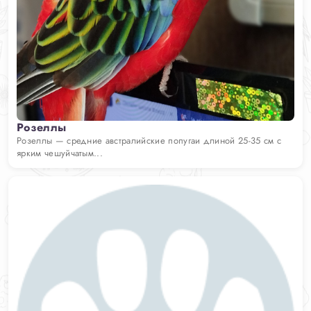
Розеллы
Розеллы — средние австралийские попугаи длиной 25-35 см с
ярким чешуйчатым...