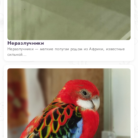
Неразлучники
Неразлучники — мелкие попугаи родом из Африки, известные
сильной...