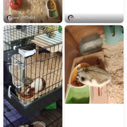
user_7978430
user_7978430