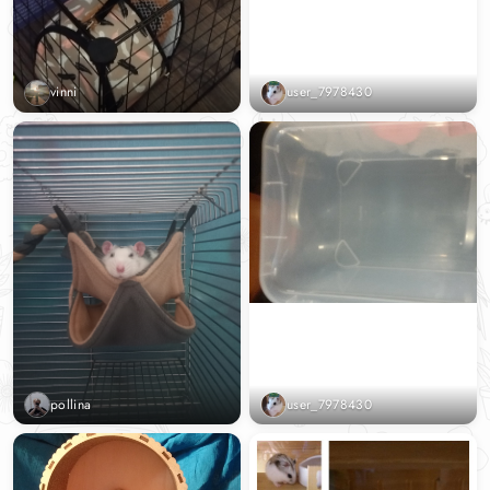
vinni
user_7978430
pollina
user_7978430