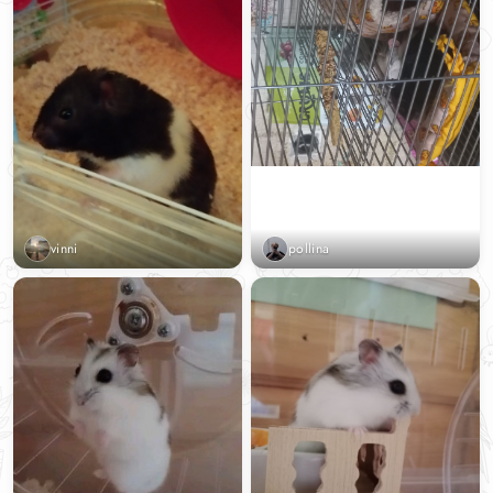
vinni
pollina