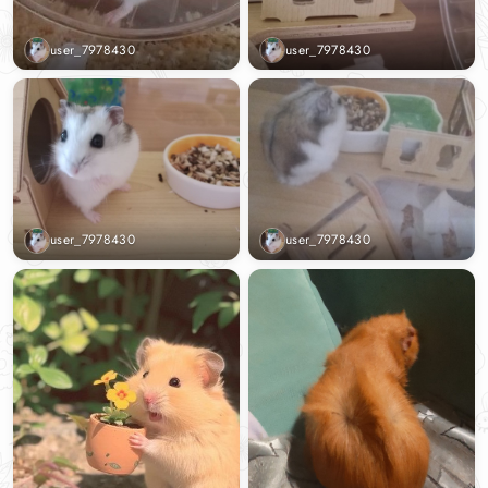
user_7978430
user_7978430
user_7978430
user_7978430