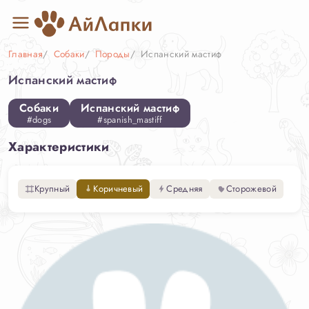
Главная
Собаки
Породы
Испанский мастиф
Испанский мастиф
Собаки
Испанский мастиф
#dogs
#spanish_mastiff
Характеристики
Крупный
Коричневый
Средняя
Сторожевой