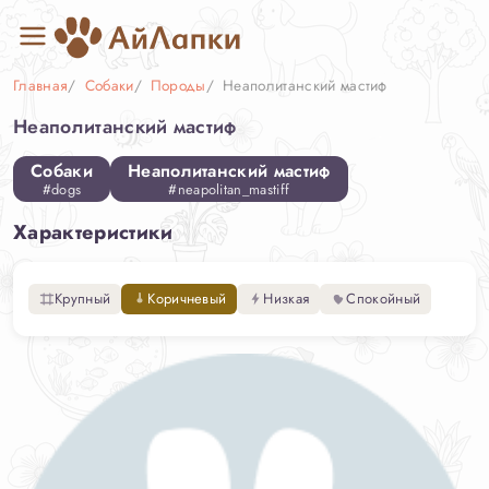
Главная
Собаки
Породы
Неаполитанский мастиф
Неаполитанский мастиф
Собаки
Неаполитанский мастиф
#dogs
#neapolitan_mastiff
Характеристики
Крупный
Коричневый
Низкая
Спокойный