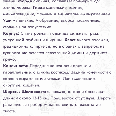
ушами.
Морда
сильная, составляет примерно 2/3
длины черепа.
Глаза
маленькие, темные,
миндалевидные, с умным и внимательным выражением.
Уши
маленькие, V-образные, высоко посаженные,
стоячие или полустоячие.
Корпус:
Спина ровная, поясница сильная. Грудь
умеренной глубины и ширины.
Хвост
высоко посажен,
традиционно купируется, но в странах с запретом на
купирование остается естественной длины и держится
прямо.
Конечности:
Передние конечности прямые и
параллельные, с тонким костяком. Задние конечности с
хорошо выраженными углами. Лапы маленькие,
округлые, кошачьи.
Шерсть:
Шелковистая
, прямая, тонкая и блестящая,
длиной около 13-15 см. Подшерсток отсутствует. Шерсть
разделяется пробором вдоль спины от затылка до
хвоста.