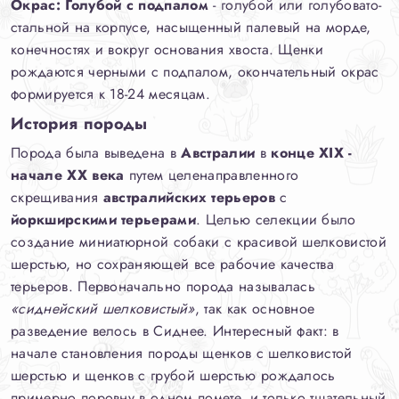
Окрас:
Голубой с подпалом
- голубой или голубовато-
стальной на корпусе, насыщенный палевый на морде,
конечностях и вокруг основания хвоста. Щенки
рождаются черными с подпалом, окончательный окрас
формируется к 18-24 месяцам.
История породы
Порода была выведена в
Австралии
в
конце XIX -
начале XX века
путем целенаправленного
скрещивания
австралийских терьеров
с
йоркширскими терьерами
. Целью селекции было
создание миниатюрной собаки с красивой шелковистой
шерстью, но сохраняющей все рабочие качества
терьеров. Первоначально порода называлась
«сиднейский шелковистый»
, так как основное
разведение велось в Сиднее. Интересный факт: в
начале становления породы щенков с шелковистой
шерстью и щенков с грубой шерстью рождалось
примерно поровну в одном помете, и только тщательный