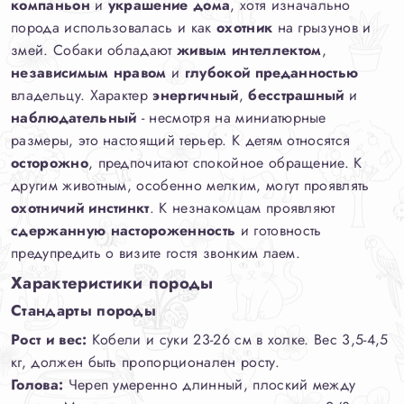
компаньон
и
украшение дома
, хотя изначально
порода использовалась и как
охотник
на грызунов и
змей. Собаки обладают
живым интеллектом
,
независимым нравом
и
глубокой преданностью
владельцу. Характер
энергичный
,
бесстрашный
и
наблюдательный
- несмотря на миниатюрные
размеры, это настоящий терьер. К детям относятся
осторожно
, предпочитают спокойное обращение. К
другим животным, особенно мелким, могут проявлять
охотничий инстинкт
. К незнакомцам проявляют
сдержанную настороженность
и готовность
предупредить о визите гостя звонким лаем.
Характеристики породы
Стандарты породы
Рост и вес:
Кобели и суки 23-26 см в холке. Вес 3,5-4,5
кг, должен быть пропорционален росту.
Голова:
Череп умеренно длинный, плоский между