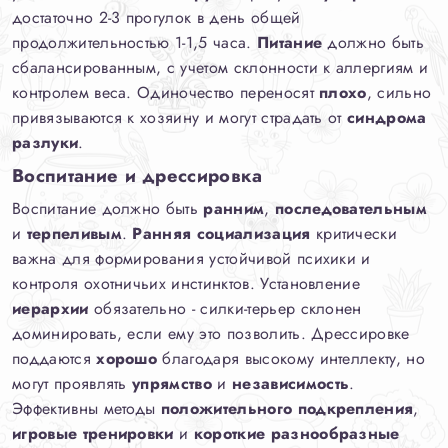
достаточно 2-3 прогулок в день общей
продолжительностью 1-1,5 часа.
Питание
должно быть
сбалансированным, с учетом склонности к аллергиям и
контролем веса. Одиночество переносят
плохо
, сильно
привязываются к хозяину и могут страдать от
синдрома
разлуки
.
Воспитание и дрессировка
Воспитание должно быть
ранним
,
последовательным
и
терпеливым
.
Ранняя социализация
критически
важна для формирования устойчивой психики и
контроля охотничьих инстинктов. Установление
иерархии
обязательно - силки-терьер склонен
доминировать, если ему это позволить. Дрессировке
поддаются
хорошо
благодаря высокому интеллекту, но
могут проявлять
упрямство
и
независимость
.
Эффективны методы
положительного подкрепления
,
игровые тренировки
и
короткие разнообразные