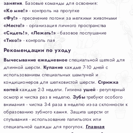
занятия
. Базовые команды для освоения:
«Ко мне!»
- контроль на прогулке
«Фу!»
- пресечение погони за мелкими животными
«Место!»
- организация личного пространства
«Сидеть!»
,
«Лежать!»
- базовое послушание
«Тихо!»
- контроль лая
Рекомендации по уходу
Вычесывание
ежедневное
специальной щеткой для
длинной шерсти.
Купание
каждые 7-10 дней с
использованием специальных шампуней и
кондиционеров для шелковистой шерсти.
Стрижка
когтей
каждые 2-3 недели. Гигиена
ушей
- регулярный
осмотр и чистка раз в неделю.
Зубы
требуют особого
внимания - чистка 3-4 раза в неделю из-за склонности к
образованию зубного камня. Защита шерсти от
спутывания - использование папильоток или
специальной одежды для прогулок.
Главная