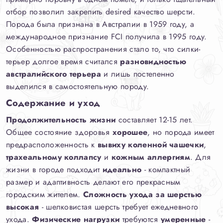
отбор позволил закрепить desired качество шерсти.
Порода была признана в Австралии в 1959 году, а
международное признание FCI получила в 1995 году.
Особенностью распространения стало то, что силки-
терьер долгое время считался
разновидностью
австралийского терьера
и лишь постепенно
выделился в самостоятельную породу.
Содержание и уход
Продолжительность жизни
составляет 12-15 лет.
Общее состояние здоровья
хорошее
, но порода имеет
предрасположенность к
вывиху коленной чашечки
,
трахеальному коллапсу
и
кожным аллергиям
. Для
жизни в городе подходит
идеально
- компактный
размер и адаптивность делают его прекрасным
городским жителем.
Сложность ухода за шерстью
высокая
- шелковистая шерсть требует ежедневного
ухода.
Физические нагрузки
требуются
умеренные
-