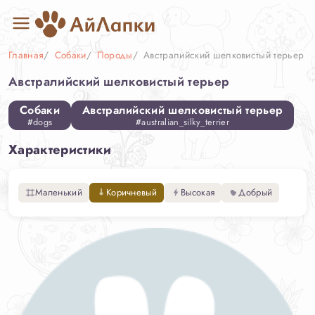
Главная
Собаки
Породы
Австралийский шелковистый терьер
Австралийский шелковистый терьер
Собаки
Австралийский шелковистый терьер
#dogs
#australian_silky_terrier
Характеристики
Маленький
Коричневый
Высокая
Добрый