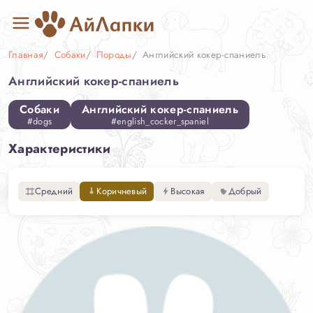
Главная
Собаки
Породы
Английский кокер-спаниель
Английский кокер-спаниель
Собаки
Английский кокер-спаниель
#dogs
#english_cocker_spaniel
Характеристики
Средний
Коричневый
Высокая
Добрый