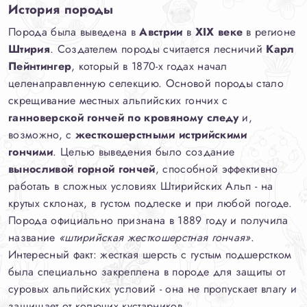
История породы
Порода была выведена в
Австрии
в
XIX веке
в регионе
Штирия
. Создателем породы считается лесничий
Карл
Пейнтингер
, который в 1870-х годах начал
целенаправленную селекцию. Основой породы стало
скрещивание местных альпийских гончих с
ганноверской гончей по кровяному следу
и,
возможно, с
жесткошерстными истрийскими
гончими
. Целью выведения было создание
выносливой горной гончей
, способной эффективно
работать в сложных условиях Штирийских Альп - на
крутых склонах, в густом подлеске и при любой погоде.
Порода официально признана в 1889 году и получила
название
«штирийская жесткошерстная гончая»
.
Интересный факт: жесткая шерсть с густым подшерстком
была специально закреплена в породе для защиты от
суровых альпийских условий - она не пропускает влагу и
защищает от колючих кустарников.