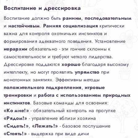
Воспитание и дрессировка
Воспитание должно быть
ранним
,
последовательным
и
настойчивым
.
Ранняя социализация
критически
важна для контроля охотничьих инстинктов и
формирования адекватного поведения. Установление
иерархии
обязательно - эти гончие склонны к
самостоятельности и требуют четкого лидерства.
Дрессировке поддаются
хорошо
благодаря высокому
интеллекту, но могут проявлять
упрямство
при
монотонных занятиях. Эффективны методы
положительного подкрепления
,
игровые
тренировки
и
работа с использованием природных
инстинктов
. Базовые команды для освоения:
«Ко мне!»
- обязательный контроль на прогулке
«Рядом!»
- управление вблизи хозяина
«Сидеть!»
,
«Лежать!»
- базовое послушание
«Стоять!»
- выдержка при виде дичи