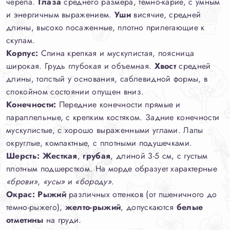
черепа.
Глаза
среднего размера, темно-карие, с умным
и энергичным выражением.
Уши
висячие, средней
длины, высоко посаженные, плотно прилегающие к
скулам.
Корпус:
Спина крепкая и мускулистая, поясница
широкая. Грудь глубокая и объемная.
Хвост
средней
длины, толстый у основания, саблевидной формы, в
спокойном состоянии опущен вниз.
Конечности:
Передние конечности прямые и
параллельные, с крепким костяком. Задние конечности
мускулистые, с хорошо выраженными углами. Лапы
округлые, компактные, с плотными подушечками.
Шерсть:
Жесткая
,
грубая
, длиной 3-5 см, с густым
плотным подшерстком. На морде образует характерные
«брови»
,
«усы»
и
«бороду»
.
Окрас:
Рыжий
различных оттенков (от пшеничного до
темно-рыжего),
желто-рыжий
, допускаются
белые
отметины
на груди.