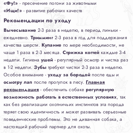
«Фу!»
- пресечение погони за животными
«Ищи!»
- развитие рабочих качеств
Рекомендации по уходу
Вычесывание
2-3 раза в неделю, в период линьки -
ежедневно.
Тримминг
2-3 раза в год для поддержания
качества шерсти.
Купание
по мере необходимости, не
чаще 1 раза в 2-3 месяца.
Стрижка когтей
каждые 3-4
недели. Гигиена
ушей
- регулярный осмотр и чистка раз
в 1-2 недели.
Зубы
требуют чистки 2-3 раза в неделю.
Особое внимание -
уходу за бородой
после еды и
осмотру лап
после прогулок в лесу.
Главная
рекомендация
- обеспечить собаке
регулярную
возможность работать в естественных условиях
, так
как без реализации охотничьих инстинктов эта порода
теряет свою идентичность и может развивать серьезные
поведенческие проблемы. Это не диванная собака, а
настоящий рабочий партнер для охоты.