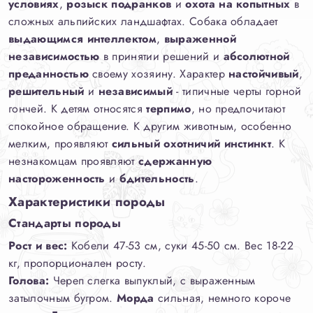
условиях
,
розыск подранков
и
охота на копытных
в
сложных альпийских ландшафтах. Собака обладает
выдающимся интеллектом
,
выраженной
независимостью
в принятии решений и
абсолютной
преданностью
своему хозяину. Характер
настойчивый
,
решительный
и
независимый
- типичные черты горной
гончей. К детям относятся
терпимо
, но предпочитают
спокойное обращение. К другим животным, особенно
мелким, проявляют
сильный охотничий инстинкт
. К
незнакомцам проявляют
сдержанную
настороженность
и
бдительность
.
Характеристики породы
Стандарты породы
Рост и вес:
Кобели 47-53 см, суки 45-50 см. Вес 18-22
кг, пропорционален росту.
Голова:
Череп слегка выпуклый, с выраженным
затылочным бугром.
Морда
сильная, немного короче