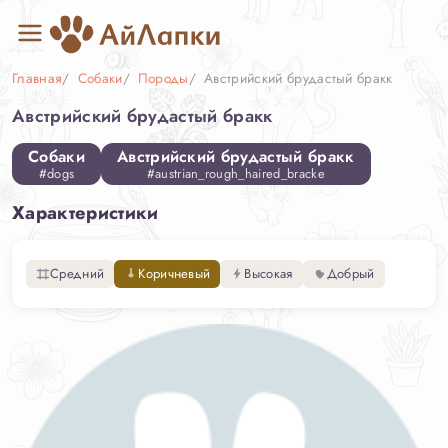
Главная
Собаки
Породы
Австрийский брудастый бракк
Австрийский брудастый бракк
Собаки
Австрийский брудастый бракк
#dogs
#austrian_rough_haired_bracke
Характеристики
Средний
Коричневый
Высокая
Добрый