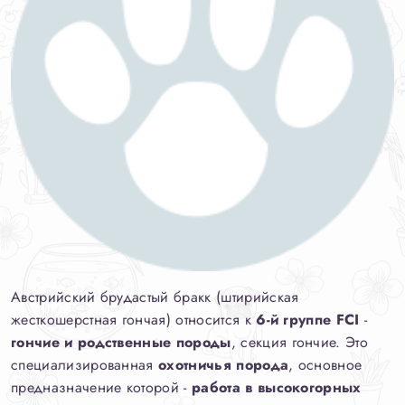
Австрийский брудастый бракк (штирийская
жесткошерстная гончая) относится к
6-й группе FCI
-
гончие и родственные породы
, секция гончие. Это
специализированная
охотничья порода
, основное
предназначение которой -
работа в высокогорных