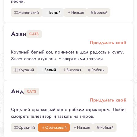
песни.
Маленький
Белый
Низкая
Боевой
Азян
CATS
Придумать своё
Крупный белый кот, принесёт в дом радость и суету.
Знает слово «кушать» с закрытыми глазами.
Крупный
Белый
Высокая
Робкий
Аид
CATS
Придумать своё
Средний оранжевый кот с робким характером. Любит
смотреть телевизор и гавкать на тигров.
Средний
Оранжевый
Низкая
Робкий