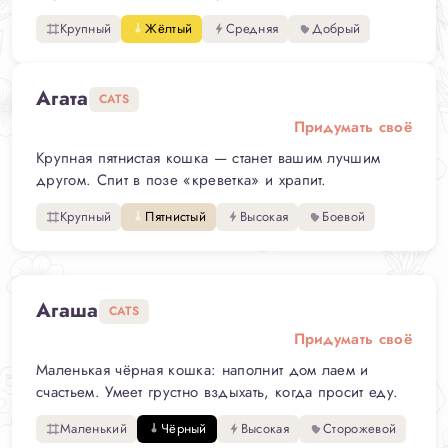
Крупный
Жёлтый
Средняя
Добрый
Агата
CATS
Придумать своё
Крупная пятнистая кошка — станет вашим лучшим
другом. Спит в позе «креветка» и храпит.
Крупный
Пятнистый
Высокая
Боевой
Агаша
CATS
Придумать своё
Маленькая чёрная кошка: наполнит дом лаем и
счастьем. Умеет грустно вздыхать, когда просит еду.
Маленький
Чёрный
Высокая
Сторожевой