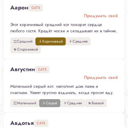
Аарон
CATS
Придумать своё
Этот коричневый средний кот покорит сердце
любого гостя. Крадёт носки и складывает их в тайник.
Средний
Коричневый
Средняя
Сторожевой
Августин
CATS
Придумать своё
Маленький серый кот: наполнит дом лаем и
счастьем. Умеет грустно вздыхать, когда просит еду.
Маленький
Серый
Средняя
Боевой
Авдотья
CATS