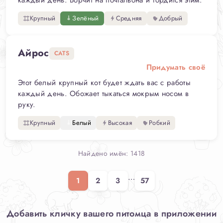
каждый день. Ворчит на почтальона и гордится этим.
Крупный
Зелёный
Средняя
Добрый
Айрос
CATS
Придумать своё
Этот белый крупный кот будет ждать вас с работы
каждый день. Обожает тыкаться мокрым носом в
руку.
Крупный
Белый
Высокая
Робкий
Найдено имён: 1418
…
1
2
3
57
Добавить кличку вашего питомца в приложении