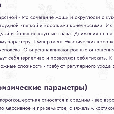
ы
стной - это сочетание мощи и округлости с ку
грудной клеткой и короткими конечностями. Их 
рдой и большие круглые глаза. Движения плавн
ному характеру. Темперамент Экзотических коротк
человека. Они устанавливают ровные отношения
дут себя терпеливо и позволяют себя тискать. К
ожные сложности - требуют регулярного ухода 
физические параметры)
ороткошерстная относятся к средним - вес взро
ело массивное и приземистое, с тяжелым костяко