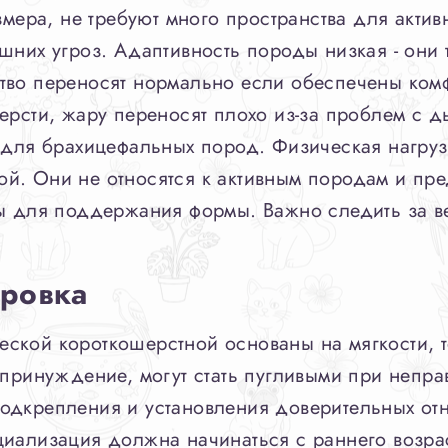
змера, не требуют много пространства для актив
шних угроз. Адаптивность породы низкая - они
тво переносят нормально если обеспечены ком
ерсти, жару переносят плохо из-за проблем с 
а для брахицефальных пород. Физическая нагруз
й. Они не относятся к активным породам и пре
ы для поддержания формы. Важно следить за ве
ировка
ской короткошерстной основаны на мягкости, т
и принуждение, могут стать пугливыми при неп
одкрепления и установления доверительных от
циализация должна начинаться с раннего возра