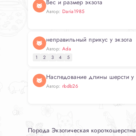
Вес и размер экзота
Автор:
Daria1985
неправильный прикус у экзота
Автор:
Ada
1
2
3
4
5
Наследование длины шерсти у 
Автор:
rbdb26
Порода Экзотическая короткошерстная