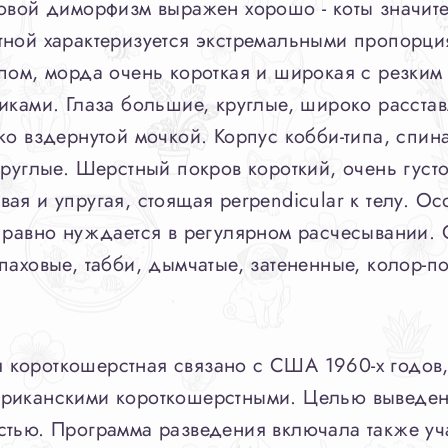
ловой диморфизм выражен хорошо - коты значит
тной характеризуется экстремальными пропорци
пом, морда очень короткая и широкая с резким
ками. Глаза большие, круглые, широко расставл
о вздернутой мочкой. Корпус кобби-типа, спина
круглые. Шерстный покров короткий, очень густ
я и упругая, стоящая perpendicular к телу. Ос
е равно нуждается в регулярном расчесывании.
паховые, табби, дымчатые, затененные, колор-п
короткошерстная связано с США 1960-х годов,
ериканскими короткошерстными. Целью выведен
тью. Программа разведения включала также уча