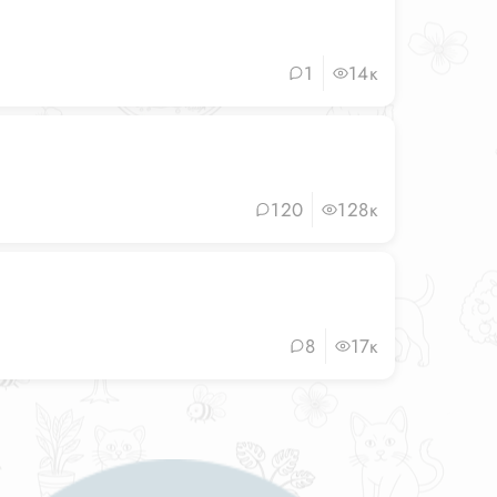
1
14к
120
128к
8
17к