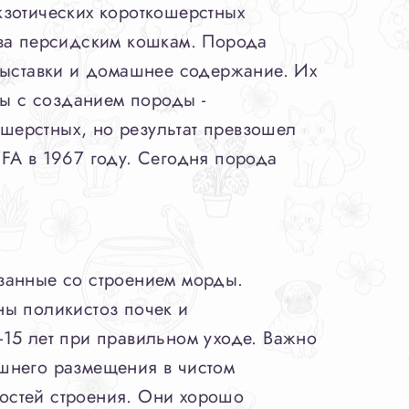
кзотических короткошерстных
ива персидским кошкам. Порода
 выставки и домашнее содержание. Их
ны с созданием породы -
шерстных, но результат превзошел
FA в 1967 году. Сегодня порода
занные со строением морды.
ны поликистоз почек и
-15 лет при правильном уходе. Важно
шнего размещения в чистом
остей строения. Они хорошо