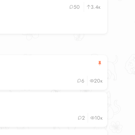
50
3.4к
6
20к
2
10к