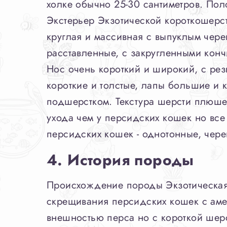
холке обычно 25-30 сантиметров. По
Экстерьер Экзотической короткошерс
круглая и массивная с выпуклым чере
расставленные, с закругленными кончи
Нос очень короткий и широкий, с резк
короткие и толстые, лапы большие и 
подшерстком. Текстура шерсти плюшева
ухода чем у персидских кошек но вс
персидских кошек - однотонные, чере
4. История породы
Происхождение породы Экзотическая 
скрещивания персидских кошек с ам
внешностью перса но с короткой шерс