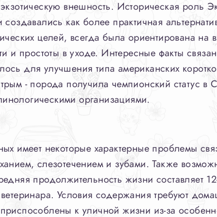
 экзотическую внешность. Историческая роль Э
и создавались как более практичная альтернат
тических целей, всегда была ориентирована на
ти и простоты в уходе. Интересные факты связа
ось для улучшения типа американских коротко
рым - порода получила чемпионский статус в C
инологическими организациями.
ных имеет некоторые характерные проблемы свя
ханием, слезотечением и зубами. Также возмож
редняя продолжительность жизни составляет 12
 ветеринара. Условия содержания требуют дома
приспособлены к уличной жизни из-за особенн