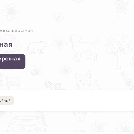
роткошерстная
ная
ерстная
ойный