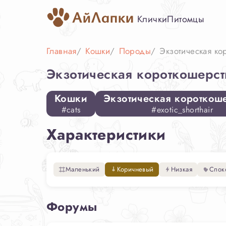
Клички
Питомцы
Главная
Кошки
Породы
Экзотическая ко
Экзотическая короткошерст
Кошки
Экзотическая короткош
#cats
#exotic_shorthair
Характеристики
Маленький
Коричневый
Низкая
Спок
Форумы