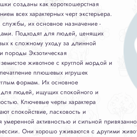
шки созданы как короткошерстная
ием всех характерных черт экстерьера.
 службы, их основное назначение -
ами. Подходят для людей, ценящих
вых к сложному уходу за длинной
и породы Экзотическая
риземистое животное с круглой мордой и
впечатление плюшевых игрушек
руглым формам. Их основное
 для людей, ищущих спокойного и
остью. Ключевые черты характера
ют спокойствие, ласковость и
я умеренной активностью и сильной привязанно
грессии. Они хорошо уживаются с другими живо