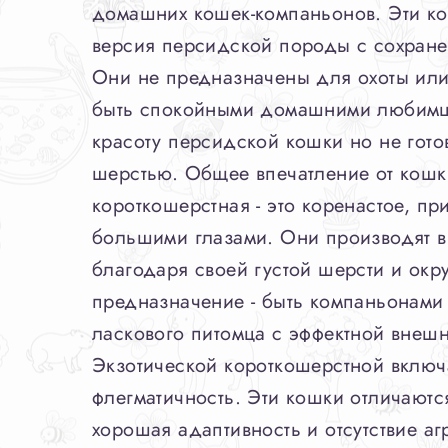
домашних кошек-компаньонов. Эти ко
версия персидской породы с сохранен
Они не предназначены для охоты или
быть спокойными домашними любимц
красоту персидской кошки но не гото
шерстью. Общее впечатление от кошк
короткошерстная - это коренастое, п
большими глазами. Они производят 
благодаря своей густой шерсти и ок
предназначение - быть компаньонами
ласкового питомца с эффектной внешн
Экзотической короткошерстной включа
флегматичность. Эти кошки отличаютс
хорошая адаптивность и отсутствие а