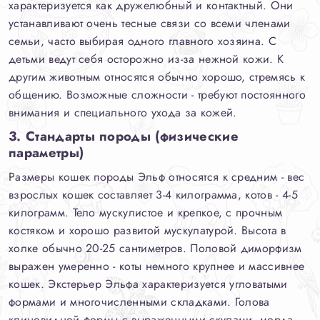
характеризуется как дружелюбный и контактный. Они
устанавливают очень тесные связи со всеми членами
семьи, часто выбирая одного главного хозяина. С
детьми ведут себя осторожно из-за нежной кожи. К
другим животным относятся обычно хорошо, стремясь к
общению. Возможные сложности - требуют постоянного
внимания и специального ухода за кожей.
3. Стандарты породы (физические
параметры)
Размеры кошек породы Эльф относятся к средним - вес
взрослых кошек составляет 3-4 килограмма, котов - 4-5
килограмм. Тело мускулистое и крепкое, с прочным
костяком и хорошо развитой мускулатурой. Высота в
холке обычно 20-25 сантиметров. Половой диморфизм
выражен умеренно - коты немного крупнее и массивнее
кошек. Экстерьер Эльфа характеризуется угловатыми
формами и многочисленными складками. Голова
клиновидной формы с выраженными скулами, морда