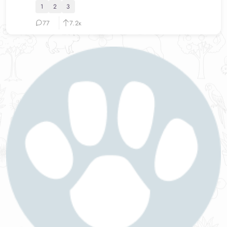
1
2
3
77
7.2к