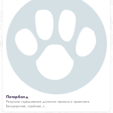
Петерболд
Результат скрещивания донского сфинкса и ориентала.
Бесшерстная, стройная, с...