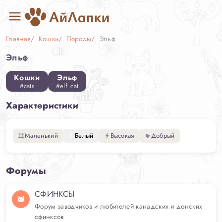
Главная
Кошки
Породы
Эльф
Эльф
Кошки
Эльф
#cats
#elf_cat
Характеристики
Маленький
Белый
Высокая
Добрый
Форумы
СФИНКСЫ
Форум заводчиков и любителей канадских и донских
сфинксов