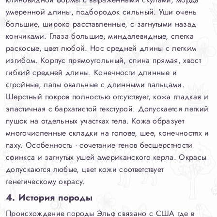
умеренной длины, подбородок сильный. Уши очень
большие, широко расставленные, с загнутыми назад
кончиками. Глаза большие, миндалевидные, слегка
раскосые, цвет любой. Нос средней длины с легким
изгибом. Корпус прямоугольный, спина прямая, хвост
гибкий средней длины. Конечности длинные и
стройные, лапы овальные с длинными пальцами.
Шерстный покров полностью отсутствует, кожа гладкая и
эластичная с бархатистой текстурой. Допускается легкий
пушок на отдельных участках тела. Кожа образует
многочисленные складки на голове, шее, конечностях и
паху. Особенность - сочетание генов бесшерстности
сфинкса и загнутых ушей американского керла. Окрасы
допускаются любые, цвет кожи соответствует
генетическому окрасу.
4. История породы
Происхождение породы Эльф связано с США где в