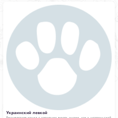
Украинский левкой
Бесшерстная кошка с загнутыми внутрь ушами, как у шотландской