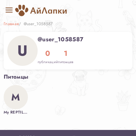
Главная
@user_1058587
@user_1058587
U
0
1
публикаций
питомцев
Питомцы
M
My REPTILES