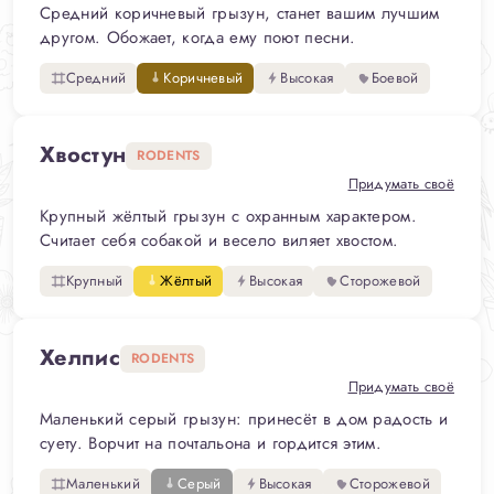
Средний коричневый грызун, станет вашим лучшим
другом. Обожает, когда ему поют песни.
Средний
Коричневый
Высокая
Боевой
Хвостун
RODENTS
Придумать своё
Крупный жёлтый грызун с охранным характером.
Считает себя собакой и весело виляет хвостом.
Крупный
Жёлтый
Высокая
Сторожевой
Хелпис
RODENTS
Придумать своё
Маленький серый грызун: принесёт в дом радость и
суету. Ворчит на почтальона и гордится этим.
Маленький
Серый
Высокая
Сторожевой