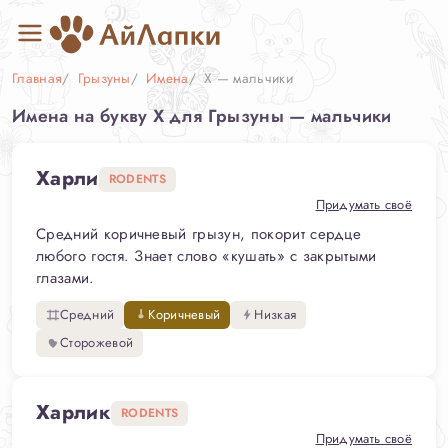
Главная
Грызуны
Имена
Х — мальчики
Имена на букву Х для Грызуны — мальчики
Харли
RODENTS
Придумать своё
Средний коричневый грызун, покорит сердце
любого гостя. Знает слово «кушать» с закрытыми
глазами.
Средний
Коричневый
Низкая
Сторожевой
Харлик
RODENTS
Придумать своё