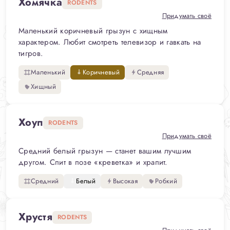
Хомячка
RODENTS
Придумать своё
Маленький коричневый грызун с хищным
характером. Любит смотреть телевизор и гавкать на
тигров.
Маленький
Коричневый
Средняя
Хищный
Хоуп
RODENTS
Придумать своё
Средний белый грызун — станет вашим лучшим
другом. Спит в позе «креветка» и храпит.
Средний
Белый
Высокая
Робкий
Хрустя
RODENTS