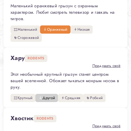
Маленький оранжевый грызун с охранным
характером. Любит смотреть телевизор и гавкать на
тигров.
Маленький
Оранжевый
Низкая
Сторожевой
Хару
RODENTS
Придумать своё
Этот необычный крупный грызун станет центром
вашей вселенной. Обожает тыкаться мокрым носом в
руку.
Крупный
Другой
Средняя
Робкий
Хвостик
RODENTS
Придумать своё