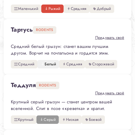
Маленький
Рыжий
Средняя
Добрый
Тартусь
RODENTS
Придумать своё
Средний белый грызун: станет вашим лучшим
другом. Ворчит на почтальона и гордится этим.
Средний
Белый
Средняя
Сторожевой
Теддуля
RODENTS
Придумать своё
Крупный серый грызун — станет центром вашей
вселенной. Спит в позе «креветка» и храпит.
Крупный
Серый
Низкая
Боевой