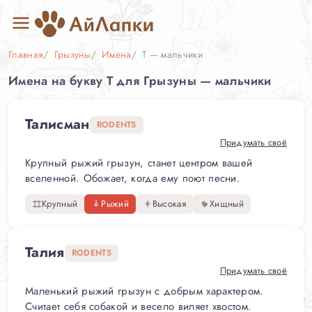
Главная
Грызуны
Имена
Т — мальчики
Имена на букву Т для Грызуны — мальчики
Талисман
RODENTS
Придумать своё
Крупный рыжий грызун, станет центром вашей
вселенной. Обожает, когда ему поют песни.
Крупный
Рыжий
Высокая
Хищный
Талия
RODENTS
Придумать своё
Маленький рыжий грызун с добрым характером.
Считает себя собакой и весело виляет хвостом.