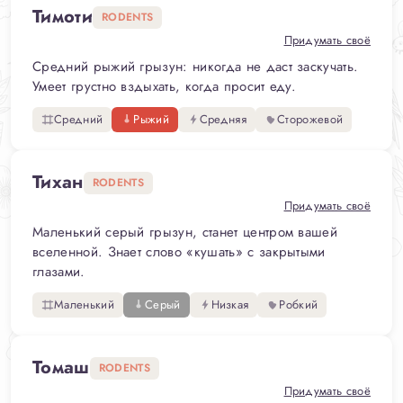
Тимоти
RODENTS
Придумать своё
Средний рыжий грызун: никогда не даст заскучать.
Умеет грустно вздыхать, когда просит еду.
Средний
Рыжий
Средняя
Сторожевой
Тихан
RODENTS
Придумать своё
Маленький серый грызун, станет центром вашей
вселенной. Знает слово «кушать» с закрытыми
глазами.
Маленький
Серый
Низкая
Робкий
Томаш
RODENTS
Придумать своё