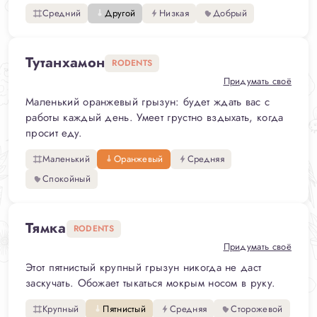
Средний
Другой
Низкая
Добрый
Тутанхамон
RODENTS
Придумать своё
Маленький оранжевый грызун: будет ждать вас с
работы каждый день. Умеет грустно вздыхать, когда
просит еду.
Маленький
Оранжевый
Средняя
Спокойный
Тямка
RODENTS
Придумать своё
Этот пятнистый крупный грызун никогда не даст
заскучать. Обожает тыкаться мокрым носом в руку.
Крупный
Пятнистый
Средняя
Сторожевой