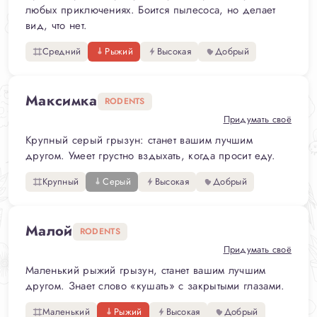
любых приключениях. Боится пылесоса, но делает
вид, что нет.
Средний
Рыжий
Высокая
Добрый
Максимка
RODENTS
Придумать своё
Крупный серый грызун: станет вашим лучшим
другом. Умеет грустно вздыхать, когда просит еду.
Крупный
Серый
Высокая
Добрый
Малой
RODENTS
Придумать своё
Маленький рыжий грызун, станет вашим лучшим
другом. Знает слово «кушать» с закрытыми глазами.
Маленький
Рыжий
Высокая
Добрый