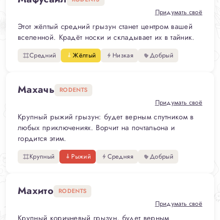
Придумать своё
Этот жёлтый средний грызун станет центром вашей
вселенной. Крадёт носки и складывает их в тайник.
Средний
Жёлтый
Низкая
Добрый
Махачь
RODENTS
Придумать своё
Крупный рыжий грызун: будет верным спутником в
любых приключениях. Ворчит на почтальона и
гордится этим.
Крупный
Рыжий
Средняя
Добрый
Махито
RODENTS
Придумать своё
Крупный коричневый грызун, будет верным