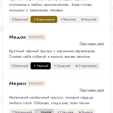
спутником в любых приключениях. Знает слово
«кушать» с закрытыми глазами.
Крупный
Коричневый
Высокая
Хищный
Медок
RODENTS
Придумать своё
Крупный чёрный грызун с охранным характером.
Считает себя собакой и весело виляет хвостом.
Крупный
Чёрный
Средняя
Сторожевой
Мерен
RODENTS
Придумать своё
Маленький необычный грызун, покорит сердце
любого гостя. Обожает, когда ему поют песни.
Маленький
Другой
Средняя
Боевой