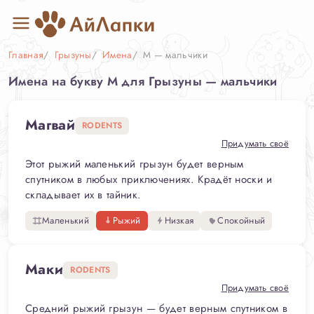
Главная
Грызуны
Имена
М — мальчики
Имена на букву М для Грызуны — мальчики
Магвай
RODENTS
Придумать своё
Этот рыжий маленький грызун будет верным
спутником в любых приключениях. Крадёт носки и
складывает их в тайник.
Маленький
Рыжий
Низкая
Спокойный
Маки
RODENTS
Придумать своё
Средний рыжий грызун — будет верным спутником в