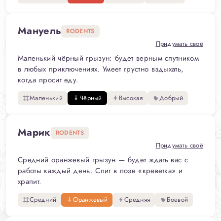
Мануель
RODENTS
Придумать своё
Маленький чёрный грызун: будет верным спутником
в любых приключениях. Умеет грустно вздыхать,
когда просит еду.
Маленький
Чёрный
Высокая
Добрый
Марик
RODENTS
Придумать своё
Средний оранжевый грызун — будет ждать вас с
работы каждый день. Спит в позе «креветка» и
храпит.
Средний
Оранжевый
Средняя
Боевой