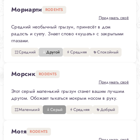
Мориарти
RODENTS
Придумать своё
Средний необычный грызун, принесёт в дом
радость и суету. Знает слово «кушать» с закрытыми
глазами.
Средний
Другой
Средняя
Спокойный
Морсик
RODENTS
Придумать своё
Этот серый маленький грызун станет вашим лучшим
другом. Обожает тыкаться мокрым носом в руку.
Маленький
Серый
Средняя
Добрый
Мотя
RODENTS
Придумать своё