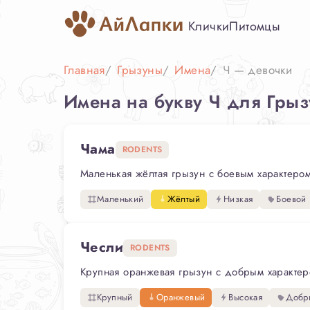
Клички
Питомцы
Главная
Грызуны
Имена
Ч — девочки
Имена на букву Ч для Гры
Чама
RODENTS
Маленькая жёлтая грызун с боевым характером
Маленький
Жёлтый
Низкая
Боевой
Чесли
RODENTS
Крупная оранжевая грызун с добрым характером
Крупный
Оранжевый
Высокая
Добр