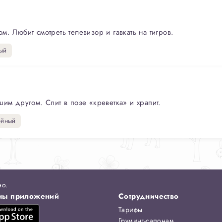
. Любит смотреть телевизор и гавкать на тигров.
ый
шим другом. Спит в позе «креветка» и храпит.
ойный
но.
ны приложений
Сотрудничество
Тарифы
Груминг-салонам