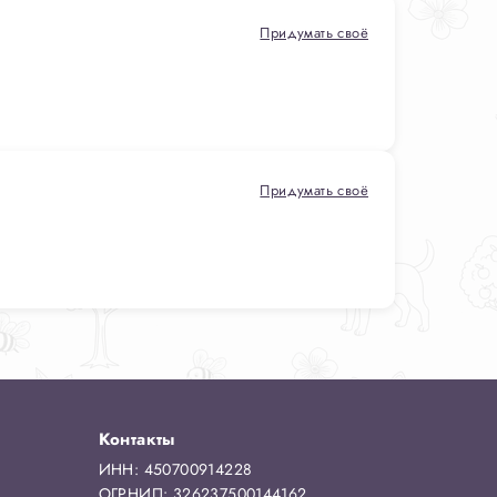
Придумать своё
Придумать своё
Контакты
ИНН: 450700914228
ОГРНИП: 326237500144162