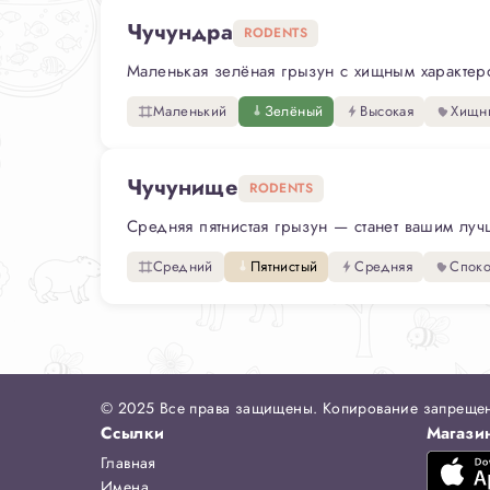
Чучундра
RODENTS
Маленькая зелёная грызун с хищным характером
Маленький
Зелёный
Высокая
Хищн
Чучунище
RODENTS
Средняя пятнистая грызун — станет вашим луч
Средний
Пятнистый
Средняя
Спок
© 2025 Все права защищены. Копирование запреще
Ссылки
Магази
Главная
Имена