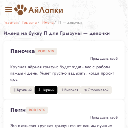
Главная
Грызуны
Имена
П — девочки
Имена на букву П для Грызуны — девочки
Паночка
RODENTS
Придумать своё
Крупная чёрная грызун: будет ждать вас с работы
каждый день. Умеет грустно вздыхать, когда просит
еду.
Крупный
Чёрный
Высокая
Сторожевой
Пегги
RODENTS
Придумать своё
Эта пятнистая крупная грызун станет вашим лучшим