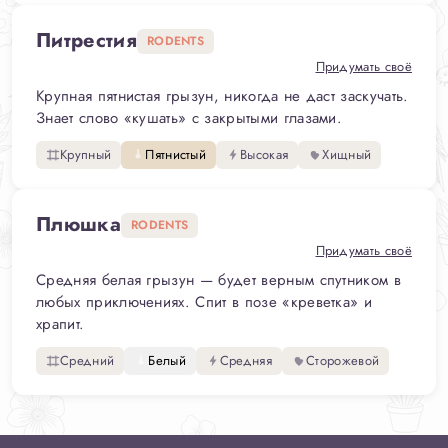
Питрестия
RODENTS
Придумать своё
Крупная пятнистая грызун, никогда не даст заскучать.
Знает слово «кушать» с закрытыми глазами.
Крупный
Пятнистый
Высокая
Хищный
Плюшка
RODENTS
Придумать своё
Средняя белая грызун — будет верным спутником в
любых приключениях. Спит в позе «креветка» и
храпит.
Средний
Белый
Средняя
Сторожевой