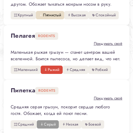
другом. Обожает тыкаться мокрым носом в руку.
Крупный
Пятнистый
Высокая
Спокойный
Пелагея
RODENTS
Придумать своё
Маленькая рыжая грызун — станет центром вашей
вселенной. Боится пылесоса, но делает вид, что нет.
Маленький
Рыжий
Средняя
Робкий
Пипетка
RODENTS
Придумать своё
Средняя серая грызун, покорит сердце любого
гостя. Обожает, когда ей поют песни.
Средний
Серый
Низкая
Боевой