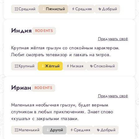
Средний
Пятнистый
Средняя
Добрый
Индия
RODENTS
Придумать своё
Крупная жёлтая грызун со спокойным характером.
Любит смотреть телевизор и гавкать на тигров.
Крупный
Жёлтый
Низкая
Спокойный
Ириан
RODENTS
Придумать своё
Маленькая необычная грызун, будет верным
спутником в любых приключениях. Знает слово
«кушать» с закрытыми глазами.
Маленький
Другой
Средняя
Добрый