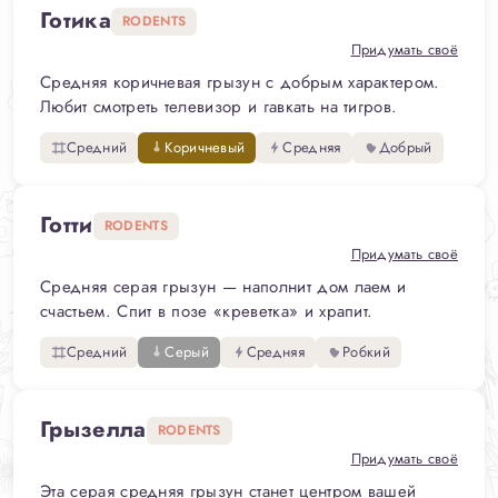
Готика
RODENTS
Придумать своё
Средняя коричневая грызун с добрым характером.
Любит смотреть телевизор и гавкать на тигров.
Средний
Коричневый
Средняя
Добрый
Готти
RODENTS
Придумать своё
Средняя серая грызун — наполнит дом лаем и
счастьем. Спит в позе «креветка» и храпит.
Средний
Серый
Средняя
Робкий
Грызелла
RODENTS
Придумать своё
Эта серая средняя грызун станет центром вашей