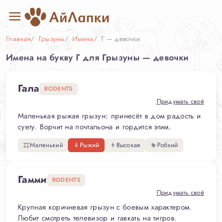
Главная
Грызуны
Имена
Г — девочки
Имена на букву Г для Грызуны — девочки
Гала
RODENTS
Придумать своё
Маленькая рыжая грызун: принесёт в дом радость и
суету. Ворчит на почтальона и гордится этим.
Маленький
Рыжий
Высокая
Робкий
Гамми
RODENTS
Придумать своё
Крупная коричневая грызун с боевым характером.
Любит смотреть телевизор и гавкать на тигров.