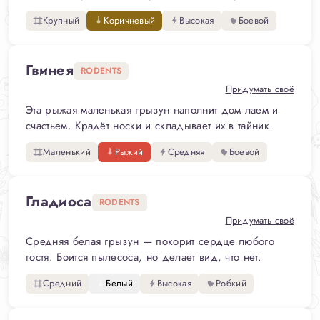
Крупный
Коричневый
Высокая
Боевой
Гвинея
RODENTS
Придумать своё
Эта рыжая маленькая грызун наполнит дом лаем и
счастьем. Крадёт носки и складывает их в тайник.
Маленький
Рыжий
Средняя
Боевой
Гладиоса
RODENTS
Придумать своё
Средняя белая грызун — покорит сердце любого
гостя. Боится пылесоса, но делает вид, что нет.
Средний
Белый
Высокая
Робкий