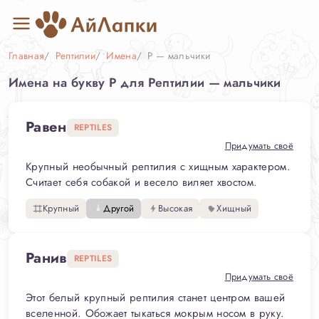
Главная
Рептилии
Имена
Р — мальчики
Имена на букву Р для Рептилии — мальчики
Равен
REPTILES
Придумать своё
Крупный необычный рептилия с хищным характером.
Считает себя собакой и весело виляет хвостом.
Крупный
Другой
Высокая
Хищный
Ранив
REPTILES
Придумать своё
Этот белый крупный рептилия станет центром вашей
вселенной. Обожает тыкаться мокрым носом в руку.