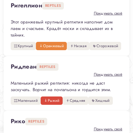
Ригеллион
REPTILES
Придумать своё
Этот оранжевый крупный рептилия наполнит дом
лаем и счастьем. Крадёт носки и складывает их в
тайник.
Крупный
Оранжевый
Низкая
Сторожевой
Ридлеан
REPTILES
Придумать своё
Маленький рыжий рептилия: никогда не даст
заскучать. Ворчит на почтальона и гордится этим.
Маленький
Рыжий
Средняя
Хищный
Рико
REPTILES
Придумать своё