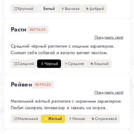
Крупный
Белый
Высокая
Добрый
Расти
REPTILES
Придумать своё
Средний чёрный рептилия с хищным характером.
Считает себя собакой и весело виляет хвостом.
Средний
Чёрный
Средняя
Хищный
Рейвен
REPTILES
Придумать своё
Маленький жёлтый рептилия с охранным характером.
Любит смотреть телевизор и гавкать на тигров.
Маленький
Жёлтый
Низкая
Сторожевой