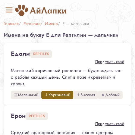
Главная
Рептилии
Имена
Е — мальчики
Имена на букву Е для Рептилии — мальчики
Едоли
REPTILES
Придумать своё
Маленький коричневый рептилия — будет ждать вас
с работы каждый день. Спит в позе «креветка» и
храпит.
Маленький
Коричневый
Высокая
Добрый
Ерон
REPTILES
Придумать своё
Средний оранжевый рептилия — станет центром