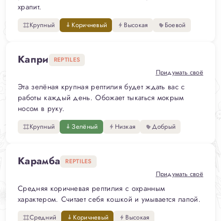
храпит.
Крупный
Коричневый
Высокая
Боевой
Капри
REPTILES
Придумать своё
Эта зелёная крупная рептилия будет ждать вас с
работы каждый день. Обожает тыкаться мокрым
носом в руку.
Крупный
Зелёный
Низкая
Добрый
Карамба
REPTILES
Придумать своё
Средняя коричневая рептилия с охранным
характером. Считает себя кошкой и умывается лапой.
Средний
Коричневый
Высокая