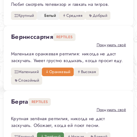
Любит смотреть телевизор и гавкать на тигров.
Крупный
Белый
Средняя
Добрый
Берниссартия
REPTILES
Придумать своё
Маленькая оранжевая рептилия: никогда не даст
заскучать. Умеет грустно вздыхать, когда просит еду.
Маленький
Оранжевый
Высокая
Спокойный
Берта
REPTILES
Придумать своё
Крупная зелёная рептилия, никогда не даст
заскучать. Обожает, когда ей поют песни.
Крупный
Зелёный
Низкая
Боевой