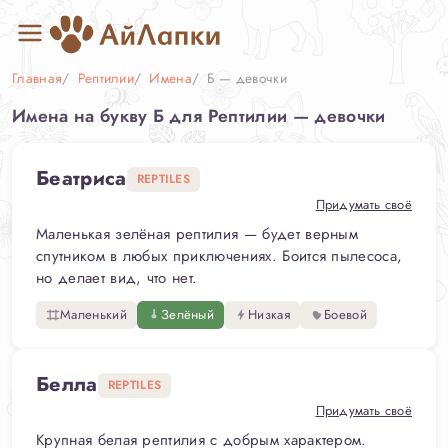
Главная
Рептилии
Имена
Б — девочки
Имена на букву Б для Рептилии — девочки
Беатриса
REPTILES
Придумать своё
Маленькая зелёная рептилия — будет верным
спутником в любых приключениях. Боится пылесоса,
но делает вид, что нет.
Маленький
Зелёный
Низкая
Боевой
Белла
REPTILES
Придумать своё
Крупная белая рептилия с добрым характером.