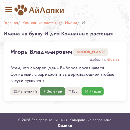
Главная
Комнатные растения
Имена
И
Имена на букву И для Комнатные растения
Игорь Владимирович
INDOOR_PLANTS
Добавил:
@ustas
Всем, кто смотрел День Выборов посвящатеся.
Солидный, с харизмой и выдерживающией любые
засухи суккулент
Маленький
Зелёный
Куст
Низкая
© 2025 Все права защищены. Копирование запрещено.
Ссылки