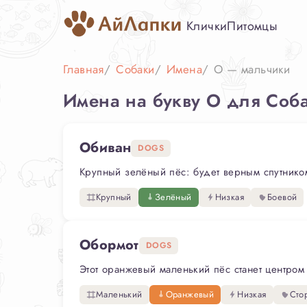
Клички
Питомцы
Главная
Собаки
Имена
О — мальчики
Имена на букву О для Соб
Обиван
DOGS
Крупный зелёный пёс: будет верным спутником
Крупный
Зелёный
Низкая
Боевой
Обормот
DOGS
Этот оранжевый маленький пёс станет центром
Маленький
Оранжевый
Низкая
Сто