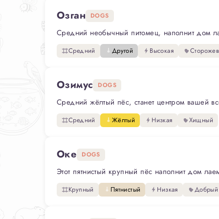
Озган
DOGS
Средний необычный питомец, наполнит дом лае
Средний
Другой
Высокая
Стороже
Озимус
DOGS
Средний жёлтый пёс, станет центром вашей вс
Средний
Жёлтый
Низкая
Хищный
Оке
DOGS
Этот пятнистый крупный пёс наполнит дом лаем
Крупный
Пятнистый
Низкая
Добрый