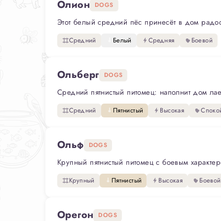
Олион
DOGS
Этот белый средний пёс принесёт в дом радост
Средний
Белый
Средняя
Боевой
Ольберг
DOGS
Средний пятнистый питомец: наполнит дом лаем
Средний
Пятнистый
Высокая
Споко
Ольф
DOGS
Крупный пятнистый питомец с боевым характеро
Крупный
Пятнистый
Высокая
Боевой
Орегон
DOGS