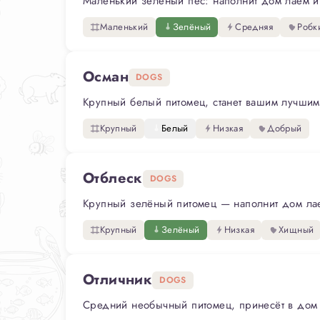
Маленький зелёный пёс: наполнит дом лаем и с
Маленький
Зелёный
Средняя
Робк
Осман
DOGS
Крупный белый питомец, станет вашим лучшим 
Крупный
Белый
Низкая
Добрый
Отблеск
DOGS
Крупный зелёный питомец — наполнит дом лаем
Крупный
Зелёный
Низкая
Хищный
Отличник
DOGS
Средний необычный питомец, принесёт в дом р