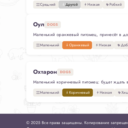
Средний
Другой
Низкая
Робкий
Оул
DOGS
Маленький оранжевый питомец, принесёт в дом
Маленький
Оранжевый
Низкая
Доб
Охтарон
DOGS
Маленький коричневый питомец: будет ждать в
Маленький
Коричневый
Низкая
Хи
© 2025 Все права защищены. Копирование запреще