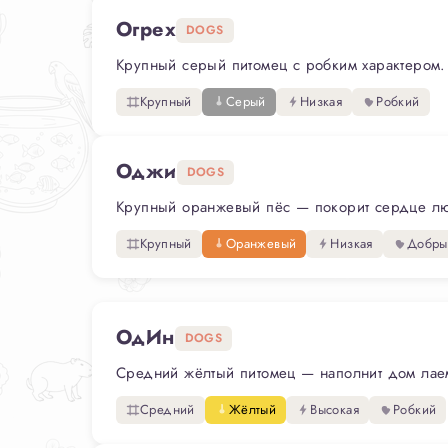
Огрех
DOGS
Крупный серый питомец с робким характером. 
Крупный
Серый
Низкая
Робкий
Оджи
DOGS
Крупный оранжевый пёс — покорит сердце любо
Крупный
Оранжевый
Низкая
Добры
ОдИн
DOGS
Средний жёлтый питомец — наполнит дом лаем 
Средний
Жёлтый
Высокая
Робкий