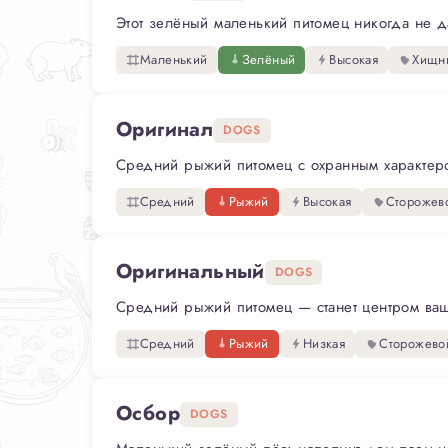
Этот зелёный маленький питомец никогда не да
Маленький
Зелёный
Высокая
Хищн
Оригинал
DOGS
Средний рыжий питомец с охранным характером
Средний
Рыжий
Высокая
Сторожев
Оригинальный
DOGS
Средний рыжий питомец — станет центром ваше
Средний
Рыжий
Низкая
Сторожево
Осбор
DOGS