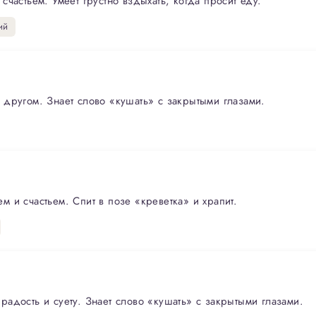
частьем. Умеет грустно вздыхать, когда просит еду.
ий
другом. Знает слово «кушать» с закрытыми глазами.
 и счастьем. Спит в позе «креветка» и храпит.
адость и суету. Знает слово «кушать» с закрытыми глазами.