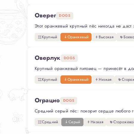
Оверег
DOGS
Этот оранжевый крупный пёс никогда не даст з
Крупный
Оранжевый
Высокая
Боев
Оверлук
DOGS
Крупный оранжевый питомец — принесёт в дом р
Крупный
Оранжевый
Низкая
Сторо
Ограцио
DOGS
Средний серый пёс: покорит сердце любого гос
Средний
Серый
Низкая
Сторожево