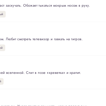
ст заскучать. Обожает тыкаться мокрым носом в руку.
ый
. Любит смотреть телевизор и гавкать на тигров.
ой
й вселенной. Спит в позе «креветка» и храпит.
й