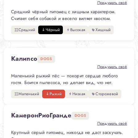
Придумать своё
Средний чёрный питомец с хищным характером.
Считает себя собакой и весело виляет хвостом.
Средний
Чёрный
Высокая
Хищный
Калипсо
DOGS
Придумать своё
Маленький рыжий пёс — покорит сердце любого
гостя. Боится пылесоса, но делает вид, что нет.
Маленький
Рыжий
Низкая
Сторожевой
КамеронРиоГранде
DOGS
Придумать своё
Крупный серый питомец, никогда не даст заскучать.