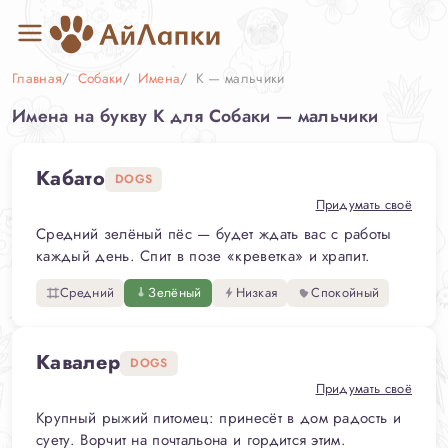
Главная
Собаки
Имена
К — мальчики
Имена на букву К для Собаки — мальчики
Кабато
DOGS
Придумать своё
Средний зелёный пёс — будет ждать вас с работы
каждый день. Спит в позе «креветка» и храпит.
Средний
Зелёный
Низкая
Спокойный
Кавалер
DOGS
Придумать своё
Крупный рыжий питомец: принесёт в дом радость и
суету. Ворчит на почтальона и гордится этим.