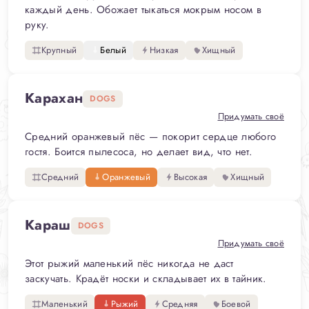
каждый день. Обожает тыкаться мокрым носом в
руку.
Крупный
Белый
Низкая
Хищный
Карахан
DOGS
Придумать своё
Средний оранжевый пёс — покорит сердце любого
гостя. Боится пылесоса, но делает вид, что нет.
Средний
Оранжевый
Высокая
Хищный
Караш
DOGS
Придумать своё
Этот рыжий маленький пёс никогда не даст
заскучать. Крадёт носки и складывает их в тайник.
Маленький
Рыжий
Средняя
Боевой