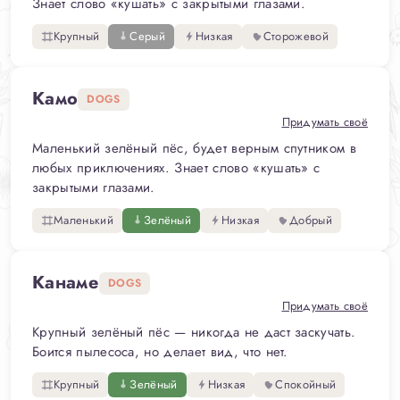
Знает слово «кушать» с закрытыми глазами.
Крупный
Серый
Низкая
Сторожевой
Камо
DOGS
Придумать своё
Маленький зелёный пёс, будет верным спутником в
любых приключениях. Знает слово «кушать» с
закрытыми глазами.
Маленький
Зелёный
Низкая
Добрый
Канаме
DOGS
Придумать своё
Крупный зелёный пёс — никогда не даст заскучать.
Боится пылесоса, но делает вид, что нет.
Крупный
Зелёный
Низкая
Спокойный