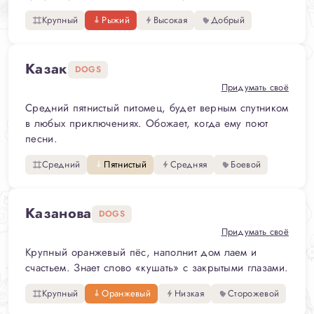
Крупный
Рыжий
Высокая
Добрый
Казак
DOGS
Придумать своё
Средний пятнистый питомец, будет верным спутником
в любых приключениях. Обожает, когда ему поют
песни.
Средний
Пятнистый
Средняя
Боевой
Казанова
DOGS
Придумать своё
Крупный оранжевый пёс, наполнит дом лаем и
счастьем. Знает слово «кушать» с закрытыми глазами.
Крупный
Оранжевый
Низкая
Сторожевой