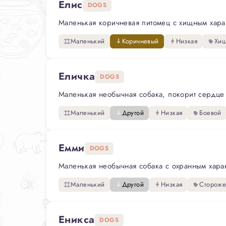
Елис
DOGS
Маленькая коричневая питомец с хищным характ
Маленький
Коричневый
Низкая
Хи
Еличка
DOGS
Маленькая необычная собака, покорит сердце 
Маленький
Другой
Низкая
Боевой
Емми
DOGS
Маленькая необычная собака с охранным харак
Маленький
Другой
Низкая
Стороже
Еникса
DOGS