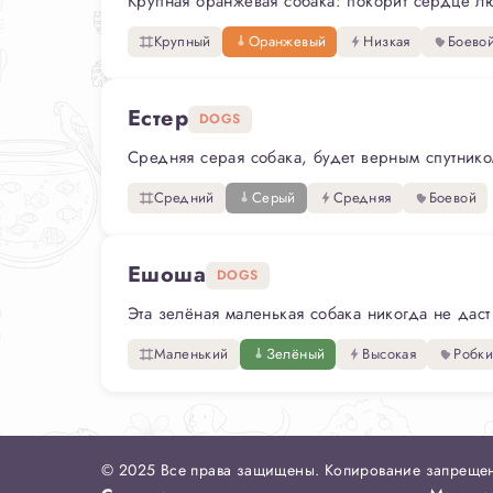
Крупная оранжевая собака: покорит сердце люб
Крупный
Оранжевый
Низкая
Боево
Естер
DOGS
Средняя серая собака, будет верным спутнико
Средний
Серый
Средняя
Боевой
Ешоша
DOGS
Эта зелёная маленькая собака никогда не даст
Маленький
Зелёный
Высокая
Робк
© 2025 Все права защищены. Копирование запреще