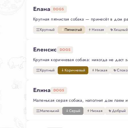
Елана
DOGS
Крупная пятнистая собака — принесёт в дом рад
Крупный
Пятнистый
Низкая
Хищный
Еленсис
DOGS
Крупная коричневая собака: никогда не даст за
Крупный
Коричневый
Низкая
Споко
Елина
DOGS
Маленькая серая собака, наполнит дом лаем и 
Маленький
Серый
Низкая
Добрый