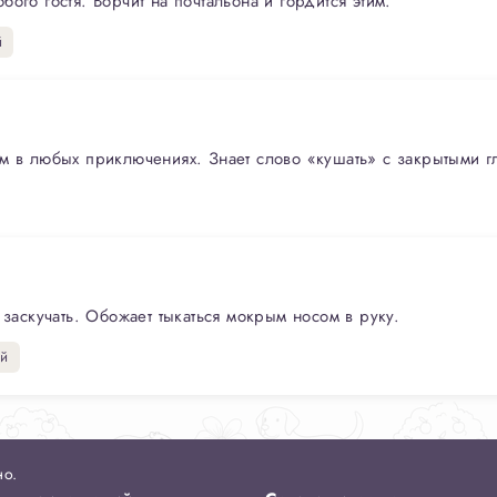
ого гостя. Ворчит на почтальона и гордится этим.
й
м в любых приключениях. Знает слово «кушать» с закрытыми г
 заскучать. Обожает тыкаться мокрым носом в руку.
ий
но.