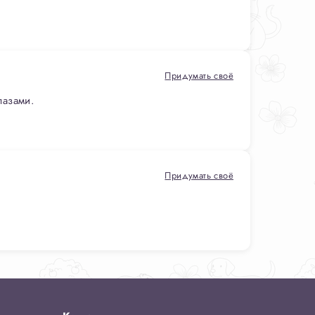
Придумать своё
лазами.
Придумать своё