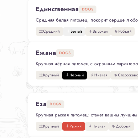
Единственная
DOGS
Средняя белая питомец, покорит сердце любог
Средний
Белый
Высокая
Робкий
Ежана
DOGS
Крупная чёрная питомец с охранным характером
Крупный
Чёрный
Низкая
Сторожев
Еза
DOGS
Крупная рыжая питомец: станет вашим лучшим д
Крупный
Рыжий
Низкая
Добрый