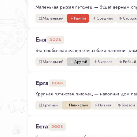
Маленькая рыжая питомец — будет верным спут
Маленький
Рыжий
Средняя
Сторож
Еня
DOGS
Эта необычная маленькая собака наполнит дом 
Маленький
Другой
Высокая
Робкий
Ерга
DOGS
Крупная пятнистая питомец — наполнит дом лае
Крупный
Пятнистый
Низкая
Боевой
Еста
DOGS