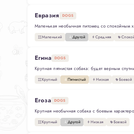
Евразия
DOGS
Маленькая необычная питомец со спокойным хар
Маленький
Другой
Средняя
Споко
Егина
DOGS
Крупная пятнистая собака: будет верным спутн
Крупный
Пятнистый
Низкая
Боевой
Егоза
DOGS
Крупная необычная собака с боевым характеро
Крупный
Другой
Низкая
Боевой