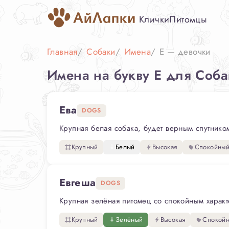
Клички
Питомцы
Главная
Собаки
Имена
Е — девочки
Имена на букву Е для Соб
Ева
DOGS
Крупная белая собака, будет верным спутнико
Крупный
Белый
Высокая
Спокойны
Евгеша
DOGS
Крупная зелёная питомец со спокойным характ
Крупный
Зелёный
Высокая
Спокой