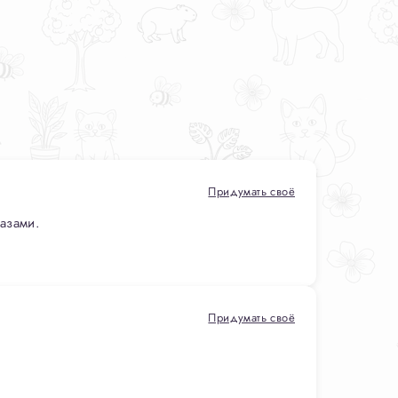
Придумать своё
азами.
Придумать своё