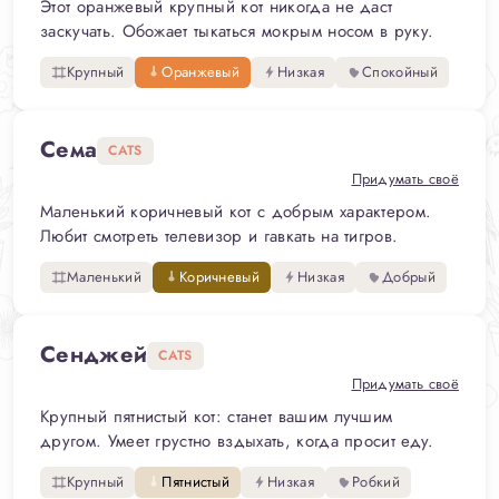
Этот оранжевый крупный кот никогда не даст
заскучать. Обожает тыкаться мокрым носом в руку.
Крупный
Оранжевый
Низкая
Спокойный
Сема
CATS
Придумать своё
Маленький коричневый кот с добрым характером.
Любит смотреть телевизор и гавкать на тигров.
Маленький
Коричневый
Низкая
Добрый
Сенджей
CATS
Придумать своё
Крупный пятнистый кот: станет вашим лучшим
другом. Умеет грустно вздыхать, когда просит еду.
Крупный
Пятнистый
Низкая
Робкий