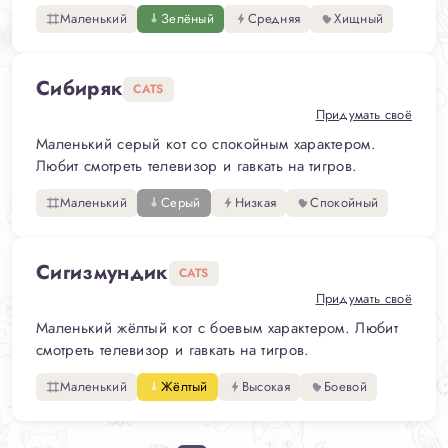
Маленький
Зелёный
Средняя
Хищный
Сибиряк
CATS
Придумать своё
Маленький серый кот со спокойным характером.
Любит смотреть телевизор и гавкать на тигров.
Маленький
Серый
Низкая
Спокойный
Сигизмундик
CATS
Придумать своё
Маленький жёлтый кот с боевым характером. Любит
смотреть телевизор и гавкать на тигров.
Маленький
Жёлтый
Высокая
Боевой