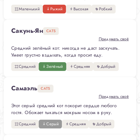
Маленький
Рыжий
Высокая
Робкий
Сакунь-Ян
CATS
Придумать своё
Средний зелёный кот: никогда не даст заскучать.
Умеет грустно вздыхать, когда просит еду.
Средний
Зелёный
Средняя
Добрый
Самаэль
CATS
Придумать своё
Этот серый средний кот покорит сердце любого
гостя. Обожает тыкаться мокрым носом в руку.
Средний
Серый
Средняя
Добрый