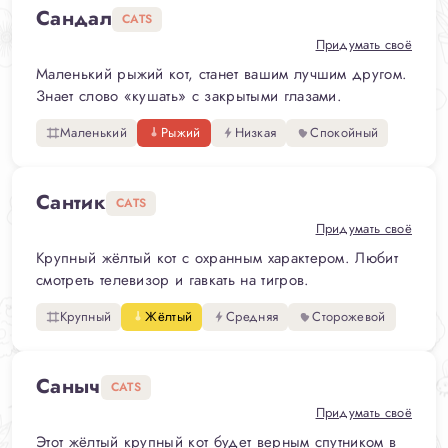
Сандал
CATS
Придумать своё
Маленький рыжий кот, станет вашим лучшим другом.
Знает слово «кушать» с закрытыми глазами.
Маленький
Рыжий
Низкая
Спокойный
Сантик
CATS
Придумать своё
Крупный жёлтый кот с охранным характером. Любит
смотреть телевизор и гавкать на тигров.
Крупный
Жёлтый
Средняя
Сторожевой
Саныч
CATS
Придумать своё
Этот жёлтый крупный кот будет верным спутником в