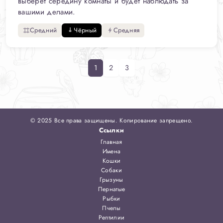
выберет середину комнаты и будет наблюдать за
вашими делами.
Средний
Чёрный
Средняя
1
2
3
© 2025 Все права защищены. Копирование запрещено.
Ссылки
Главная
Имена
Кошки
Собаки
Грызуны
Пернатые
Рыбки
Пчелы
Рептилии