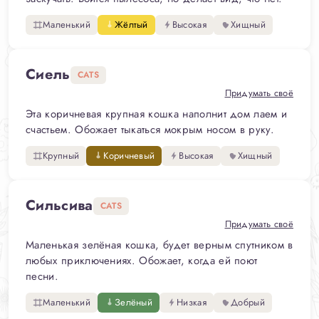
Маленький
Жёлтый
Высокая
Хищный
Сиель
CATS
Придумать своё
Эта коричневая крупная кошка наполнит дом лаем и
счастьем. Обожает тыкаться мокрым носом в руку.
Крупный
Коричневый
Высокая
Хищный
Сильсива
CATS
Придумать своё
Маленькая зелёная кошка, будет верным спутником в
любых приключениях. Обожает, когда ей поют
песни.
Маленький
Зелёный
Низкая
Добрый