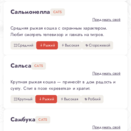
Сальмонелла
CATS
Придумать своё
Средняя рыжая кошка с охранным характером.
Любит смотреть телевизор и гавкать на тигров.
Средний
Рыжий
Высокая
Сторожевой
Сальса
CATS
Придумать своё
Крупная рыжая кошка — принесёт в дом радость и
суету. Спит в позе «креветка» и храпит.
Крупный
Рыжий
Высокая
Робкий
Самбука
CATS
Придумать своё