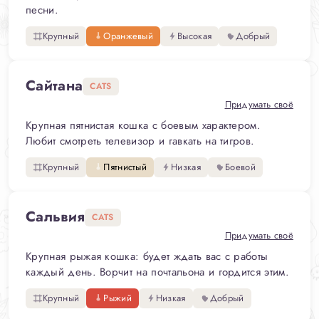
песни.
Крупный
Оранжевый
Высокая
Добрый
Сайтана
CATS
Придумать своё
Крупная пятнистая кошка с боевым характером.
Любит смотреть телевизор и гавкать на тигров.
Крупный
Пятнистый
Низкая
Боевой
Сальвия
CATS
Придумать своё
Крупная рыжая кошка: будет ждать вас с работы
каждый день. Ворчит на почтальона и гордится этим.
Крупный
Рыжий
Низкая
Добрый