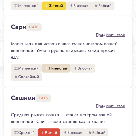
Маленький
Жёлтый
Высокая
Робкий
Сари
CATS
Придумать своё
Маленькая пятнистая кошка: станет центром вашей
вселенной. Умеет грустно вздыхать, когда просит
еду.
Маленький
Пятнистый
Высокая
Спокойный
Сашими
CATS
Придумать своё
Средняя рыжая кошка — станет центром вашей
вселенной. Спит в позе «креветка» и храпит.
Средний
Рыжий
Высокая
Робкий