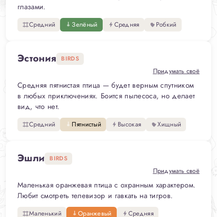
глазами.
Средний
Зелёный
Средняя
Робкий
Эстония
BIRDS
Придумать своё
Средняя пятнистая птица — будет верным спутником
в любых приключениях. Боится пылесоса, но делает
вид, что нет.
Средний
Пятнистый
Высокая
Хищный
Эшли
BIRDS
Придумать своё
Маленькая оранжевая птица с охранным характером.
Любит смотреть телевизор и гавкать на тигров.
Маленький
Оранжевый
Средняя