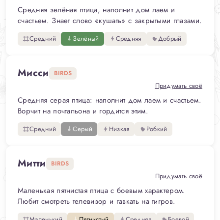
Средняя зелёная птица, наполнит дом лаем и
счастьем. Знает слово «кушать» с закрытыми глазами.
Средний
Зелёный
Средняя
Добрый
Мисси
BIRDS
Придумать своё
Средняя серая птица: наполнит дом лаем и счастьем.
Ворчит на почтальона и гордится этим.
Средний
Серый
Низкая
Робкий
Митти
BIRDS
Придумать своё
Маленькая пятнистая птица с боевым характером.
Любит смотреть телевизор и гавкать на тигров.
Маленький
Пятнистый
Средняя
Боевой