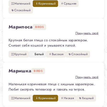
Маленький
Коричневый
Средняя
Спокойный
Марипоса
BIRDS
Придумать своё
Крупная белая птица со спокойным характером.
Считает себя кошкой и умывается лапой.
Крупный
Белый
Высокая
Спокойный
Маришка
BIRDS
Придумать своё
Маленькая коричневая птица с хищным характером.
Любит смотреть телевизор и гавкать на тигров.
Маленький
Коричневый
Низкая
Хищный