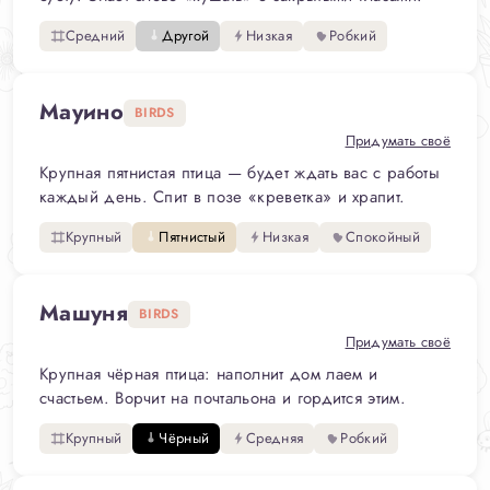
Средний
Другой
Низкая
Робкий
Мауино
BIRDS
Придумать своё
Крупная пятнистая птица — будет ждать вас с работы
каждый день. Спит в позе «креветка» и храпит.
Крупный
Пятнистый
Низкая
Спокойный
Машуня
BIRDS
Придумать своё
Крупная чёрная птица: наполнит дом лаем и
счастьем. Ворчит на почтальона и гордится этим.
Крупный
Чёрный
Средняя
Робкий