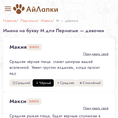
Главная
Пернатые
Имена
М — девочки
Имена на букву М для Пернатые — девочки
Макия
BIRDS
Придумать своё
Средняя чёрная птица: станет центром вашей
вселенной. Умеет грустно вздыхать, когда просит
еду.
Средний
Чёрный
Средняя
Спокойный
Макси
BIRDS
Придумать своё
Средняя рыжая птица, будет верным спутником в