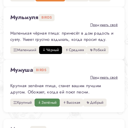
Мульмуля
BIRDS
Придумать своё
Маленькая чёрная птица: принесёт в дом радость и
суету. Умеет грустно вздыхать, когда просит еду.
Маленький
Чёрный
Средняя
Робкий
Мумуша
BIRDS
Придумать своё
Крупная зелёная птица, станет вашим лучшим
другом. Обожает, когда ей поют песни.
Крупный
Зелёный
Высокая
Добрый