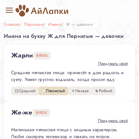
Главная
Пернатые
Имена
Ж — девочки
Имена на букву Ж для Пернатые — девочки
Жарли
BIRDS
Придумать своё
Средняя пятнистая птица: принесёт в дом радость и
суету. Умеет грустно вздыхать, когда просит еду.
Средний
Пятнистый
Низкая
Робкий
Же-же
BIRDS
Придумать своё
Маленькая пятнистая птица с хищным характером.
Любит смотреть телевизор и гавкать на тигров.