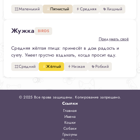
Маленький
Пятнистый
Средняя
Хищный
Жужка
BIRDS
Придумать своё
Средняя жёлтая птица: принесёт в дом радость и
суету. Умеет грустно вздыхать, когда просит еду.
Средний
Жёлтый
Низкая
Робкий
© 2025 Все права защищены. Копирование запрещено.
Ссылки
Главная
Имена
Кошки
Собаки
Грызуны