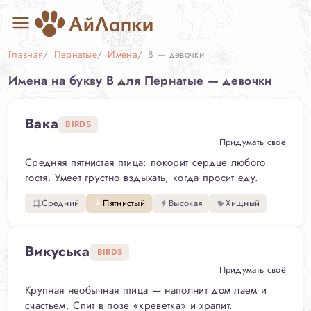
Главная
Пернатые
Имена
В — девочки
Имена на букву В для Пернатые — девочки
Вака
BIRDS
Придумать своё
Средняя пятнистая птица: покорит сердце любого
гостя. Умеет грустно вздыхать, когда просит еду.
Средний
Пятнистый
Высокая
Хищный
Викуська
BIRDS
Придумать своё
Крупная необычная птица — наполнит дом лаем и
счастьем. Спит в позе «креветка» и храпит.