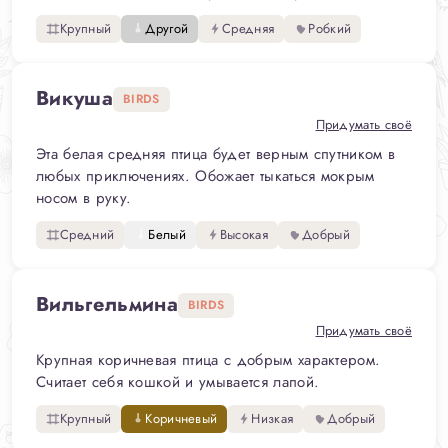
Крупный
Другой
Средняя
Робкий
Викуша
BIRDS
Придумать своё
Эта белая средняя птица будет верным спутником в
любых приключениях. Обожает тыкаться мокрым
носом в руку.
Средний
Белый
Высокая
Добрый
Вильгельмина
BIRDS
Придумать своё
Крупная коричневая птица с добрым характером.
Считает себя кошкой и умывается лапой.
Крупный
Коричневый
Низкая
Добрый