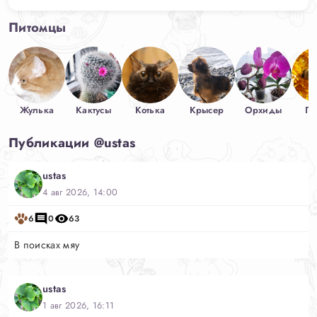
Питомцы
Жулька
Кактусы
Котька
Крысер
Орхиды
Пч
Публикации @ustas
ustas
4 авг 2026, 14:00
6
0
63
В поисках мяу
ustas
1 авг 2026, 16:11