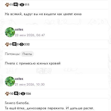
11
1
111
На всякий, вдруг вы не видели как цветет юкка
ustas
23 июн 2026, 06:47
9
0
232
Питомцы:
Пчелы
Пчела с примесью южных кровей
ustas
21 июн 2026, 10:30
10
0
156
Гинкго билоба.
Та ещё ёлка, динозавров пережила. И дальше растет.