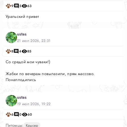
9
5
63
Уральский привет
ustas
21 июл 2026, 23:31
8
4
85
Со средой мои чуваки!)
Жабки по вечерам повылазили, прям массово.
Понаплодились
ustas
19 июл 2026, 19:22
6
0
60
Питомцы:
Крысер