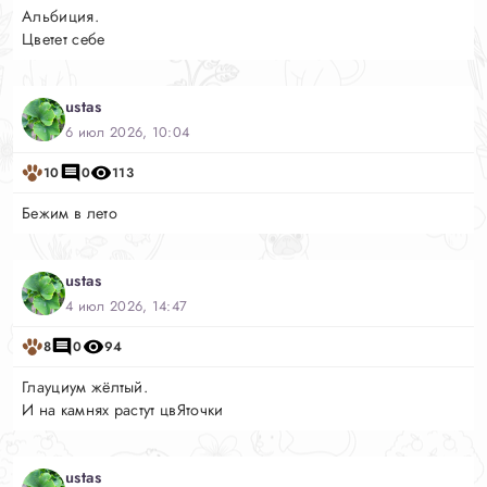
Альбиция.
Цветет себе
ustas
6 июл 2026, 10:04
10
0
113
Бежим в лето
ustas
4 июл 2026, 14:47
8
0
94
Глауциум жёлтый.
И на камнях растут цвЯточки
ustas