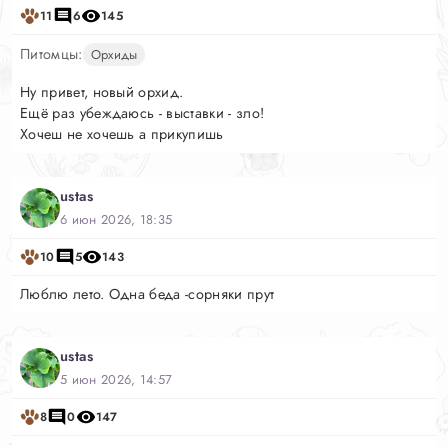
11
6
145
Питомцы:
Орхиды
Ну привет, новый орхид.
Ещё раз убеждаюсь - выставки - зло!
Хочеш не хочешь а прикупишь
ustas
6 июн 2026, 18:35
10
5
143
Люблю лето. Одна беда -сорняки прут
ustas
5 июн 2026, 14:57
8
0
147