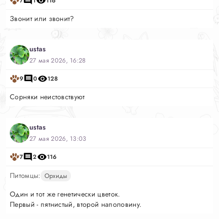
7
1
116
Звонит или звонит?
ustas
27 мая 2026, 16:28
9
0
128
Сорняки неистовствуют
ustas
27 мая 2026, 13:03
7
2
116
Питомцы:
Орхиды
Один и тот же генетически цветок.
Первый - пятнистый, второй наполовину.